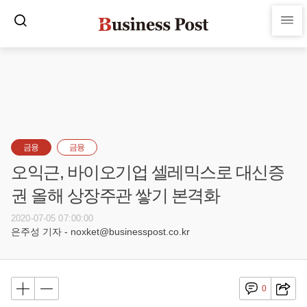
금융
금융
오익근, 바이오기업 셀레믹스로 대신증
권 올해 상장주관 쌓기 본격화
2020-07-05 07:00:00
은주성 기자 - noxket@businesspost.co.kr
0