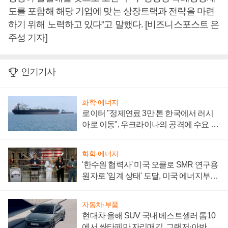
도를 포함해 해당 기업에 맞는 상장트랙과 전략을 마련
하기 위해 노력하고 있다”고 말했다. [비즈니스포스트 은
주성 기자]
인기기사
화학·에너지
로이터 "정제연료 3만 톤 한국에서 러시
아로 이동", 우크라이나의 공격에 수요 늘
어
화학·에너지
'한수원 협력사' 미국 오클로 SMR 연구용
원자로 '임계 상태' 도달, 미국 에너지부
"중요한 이정표"
자동차·부품
현대차 올해 SUV 국내 베스트셀러 톱10
에서 싼타페만 자리매김, 그랜저·아반떼