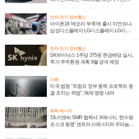
'세단 쌍끌이'로 내수 방어
전자·전기·정보통신
아이폰18 '메모리 부족'에 출시 지연되나,
삼성디스플레이 LG디스플레이 LG이노
텍 '탈애플' 수익 다각화 속도
전자·전기·정보통신
SK하이닉스 1주당 375원 현금배당 실시,
추가 주주환원 계획 9월 공개 예정
사회
미국 법원 "트럼프 정부 풍력 프로젝트 동
결 조치는 위법", 해제 명령 내려
화학·에너지
'DL이앤씨 SMR 협력사' X에너지, '한수원
포스코 동맹' 센트러스에너지와 우라늄
계약 체결