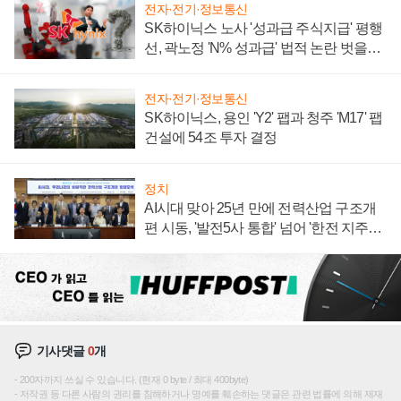
전자·전기·정보통신
SK하이닉스 노사 '성과급 주식지급' 평행
선, 곽노정 'N% 성과급' 법적 논란 벗을지
주목
전자·전기·정보통신
SK하이닉스, 용인 'Y2' 팹과 청주 'M17' 팹
건설에 54조 투자 결정
정치
AI시대 맞아 25년 만에 전력산업 구조개
편 시동, '발전5사 통합' 넘어 '한전 지주사'
재편론도
기사댓글
0
개
200자까지 쓰실 수 있습니다. (현재 0 byte / 최대 400byte)
저작권 등 다른 사람의 권리를 침해하거나 명예를 훼손하는 댓글은 관련 법률에 의해 제재