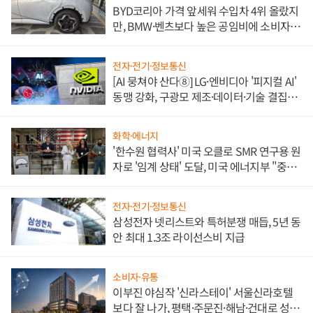
BYD코리아 가격 앞세워 수입차 4위 올랐지
만, BMW·벤츠보다 높은 공임비에 소비자
불만 폭발
전자·전기·정보통신
[AI 뭉쳐야 산다⑧] LG·엔비디아 '피지컬 AI'
동맹 강화, 구광모 제조·데이터·기술 결집
해 종합 로보틱스 기업으로
화학·에너지
'한수원 협력사' 미국 오클로 SMR 연구용 원
자로 '임계 상태' 도달, 미국 에너지부 "중요
한 이정표"
전자·전기·정보통신
삼성전자 넷리스트와 특허분쟁 매듭, 5년 동
안 최대 1.3조 라이선스비 지급
소비자·유통
이부진 야심작 '신라스테이' 서울신라호텔
보다 잘 나가, 평택·주문진·해남·건대로 성