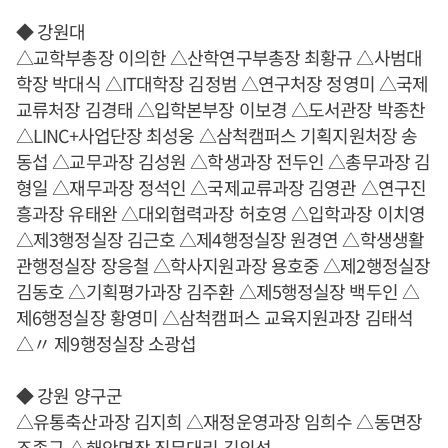
◆ 강원대
△교학부총장 이의한 △산학연구부총장 최황규 △사범대
학장 박대식 △IT대학장 김정범 △연구처장 정영미 △국제
교류처장 김경태 △입학본부장 이보경 △도서관장 박종찬
△LINC+사업단장 최성웅 △삼척캠퍼스 기획지원처장 송
동섭 △교무과장 김성원 △학생과장 전두인 △총무과장 김
형일 △재무과장 정석인 △국제교류과장 김영관 △연구진
흥과장 유태완 △대외협력과장 허호영 △입학과장 이치영
△제3행정실장 김근호 △제4행정실장 원경연 △학생생활
관행정실장 장응철 △학사지원과장 용호중 △제2행정실장
김동호 △기획평가과장 김주환 △제5행정실장 백두인 △
제6행정실장 황영미 △삼척캠퍼스 교육지원과장 김태석
△〃 제9행정실장 소광섭
◆ 강원 양구군
△유통축산과장 김지희 △재정운영과장 임희수 △동면장
조종구 △해안면장 직무대리 김의성