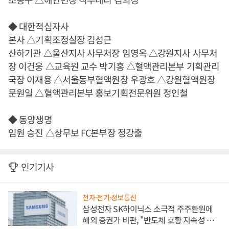
◆ 대한적십자사
본사 △기획조정실장 김성근
산하기관 △울산지사 사무처장 임영옥 △강원지사 사무처
장 이건웅 △교육원 교수 박기홍 △혈액관리본부 기획관리
국장 이재용 △서울동부혈액원장 우광호 △강원혈액원장
문원일 △혈액관리본부 홍보기획전문위원 정인철
◆ 동양생명
임원 승진 △상무보 FC본부장 정강출
인기기사
전자·전기·정보통신
삼성전자 SK하이닉스 소극적 주주환원에
해외 증권가 비판, "반도체 호황 지속성 의