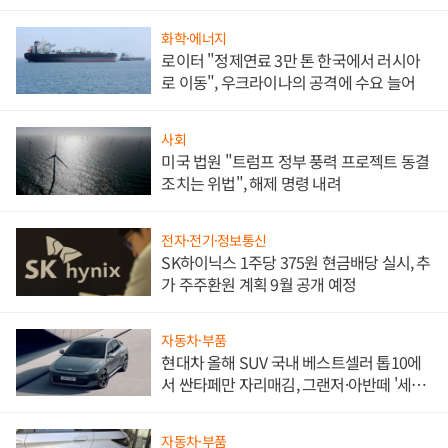
문"
화학·에너지
로이터 "정제연료 3만 톤 한국에서 러시아
로 이동", 우크라이나의 공격에 수요 늘어
사회
미국 법원 "트럼프 정부 풍력 프로젝트 동결
조치는 위법", 해제 명령 내려
전자·전기·정보통신
SK하이닉스 1주당 375원 현금배당 실시, 추
가 주주환원 계획 9월 공개 예정
자동차·부품
현대차 올해 SUV 국내 베스트셀러 톱10에
서 싼타페만 자리매김, 그랜저·아반떼 '세단
쌍끌이'로 내수 방어
자동차·부품