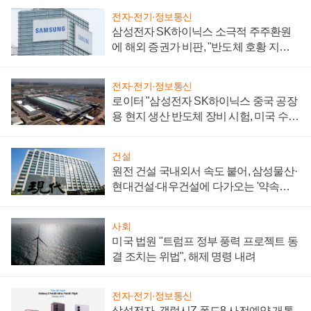
전자·전기·정보통신
삼성전자 SK하이닉스 소극적 주주환원
에 해외 증권가 비판, "반도체 호황 지속
성 의문"
전자·전기·정보통신
로이터 "삼성전자 SK하이닉스 중국 공장
용 현지 생산 반도체 장비 시험, 미국 수출
통제 대비"
건설
원전 건설 국내외서 속도 붙어, 삼성물산·
현대건설·대우건설에 다가오는 '약속의
시간'
사회
미국 법원 "트럼프 정부 풍력 프로젝트 동
결 조치는 위법", 해제 명령 내려
전자·전기·정보통신
삼성전자, 갤럭시Z 폴드8 사전예약 개통