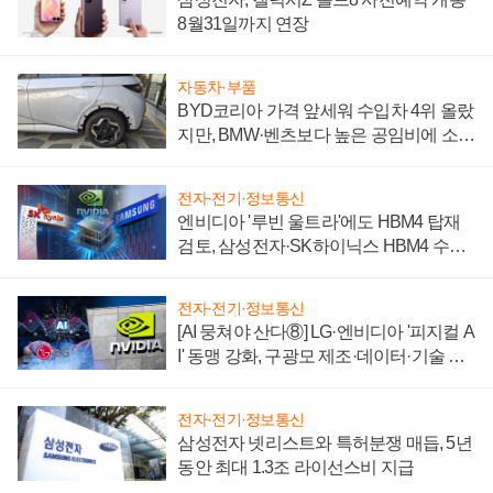
8월31일까지 연장
자동차·부품
BYD코리아 가격 앞세워 수입차 4위 올랐
지만, BMW·벤츠보다 높은 공임비에 소비
자 불만 폭발
전자·전기·정보통신
엔비디아 '루빈 울트라'에도 HBM4 탑재
검토, 삼성전자·SK하이닉스 HBM4 수율
에 주도권 갈린다
전자·전기·정보통신
[AI 뭉쳐야 산다⑧] LG·엔비디아 '피지컬 A
I' 동맹 강화, 구광모 제조·데이터·기술 결
집해 종합 로보틱스 기업으로
전자·전기·정보통신
삼성전자 넷리스트와 특허분쟁 매듭, 5년
동안 최대 1.3조 라이선스비 지급