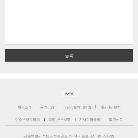
PC버전
회사소개
윤리강령
개인정보처리방침
이용자위원회
청소년보호정책
정정·반론보도
기사심의규정
불편신고
서울특별시 성동구 성수일로 39-34 서울숲더스페이스 12층