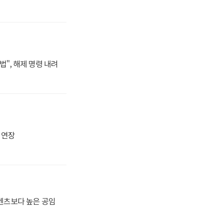
법", 해제 명령 내려
지 연장
·벤츠보다 높은 공임