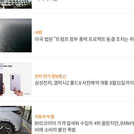
사회
미국 법원 "트럼프 정부 풍력 프로젝트 동결 조치는 위
전자·전기·정보통신
삼성전자, 갤럭시Z 폴드8 사전예약 개통 8월31일까
자동차·부품
BYD코리아 가격 앞세워 수입차 4위 올랐지만, BMW
비에 소비자 불만 폭발