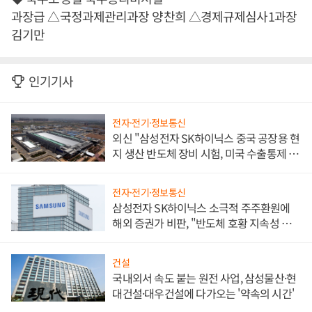
과장급 △국정과제관리과장 양찬희 △경제규제심사1과장
김기만
인기기사
전자·전기·정보통신
외신 "삼성전자 SK하이닉스 중국 공장용 현
지 생산 반도체 장비 시험, 미국 수출통제 대
비"
전자·전기·정보통신
삼성전자 SK하이닉스 소극적 주주환원에
해외 증권가 비판, "반도체 호황 지속성 의
문"
건설
국내외서 속도 붙는 원전 사업, 삼성물산·현
대건설·대우건설에 다가오는 '약속의 시간'