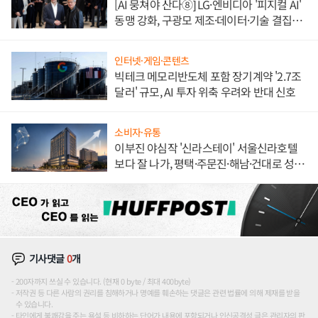
[AI 뭉쳐야 산다⑧] LG·엔비디아 '피지컬 AI'
동맹 강화, 구광모 제조·데이터·기술 결집
해 종합 로보틱스 기업으로
인터넷·게임·콘텐츠
빅테크 메모리반도체 포함 장기계약 '2.7조
달러' 규모, AI 투자 위축 우려와 반대 신호
소비자·유통
이부진 야심작 '신라스테이' 서울신라호텔
보다 잘 나가, 평택·주문진·해남·건대로 성
장판 더 넓힌다
기사댓글
0
개
200자까지 쓰실 수 있습니다. (현재 0 byte / 최대 400byte)
저작권 등 다른 사람의 권리를 침해하거나 명예를 훼손하는 댓글은 관련 법률에 의해 제재를 받을
수 있습니다.
타인에게 불쾌감을 주는 욕설 등 비하하는 단어가 내용에 포함되거나 인신공격성 글은 관리자의 판