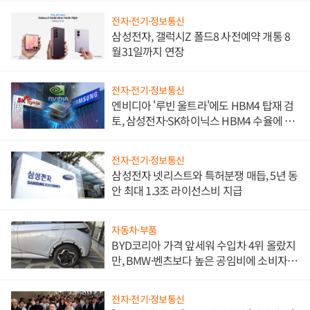
전자·전기·정보통신
삼성전자, 갤럭시Z 폴드8 사전예약 개통 8
월31일까지 연장
전자·전기·정보통신
엔비디아 '루빈 울트라'에도 HBM4 탑재 검
토, 삼성전자·SK하이닉스 HBM4 수율에 주
도권 갈린다
전자·전기·정보통신
삼성전자 넷리스트와 특허분쟁 매듭, 5년 동
안 최대 1.3조 라이선스비 지급
자동차·부품
BYD코리아 가격 앞세워 수입차 4위 올랐지
만, BMW·벤츠보다 높은 공임비에 소비자
불만 폭발
전자·전기·정보통신