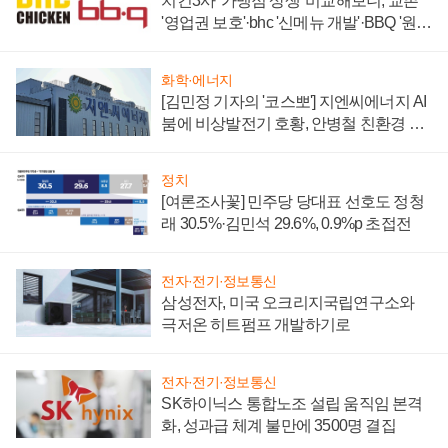
치킨3사 '가맹점 상생' 비교해보니, 교촌
'영업권 보호'·bhc '신메뉴 개발'·BBQ '원가
부담'
화학·에너지
[김민정 기자의 '코스뽀'] 지엔씨에너지 AI
붐에 비상발전기 호황, 안병철 친환경 에
너지 발전전문기업 향한다
정치
[여론조사꽃] 민주당 당대표 선호도 정청
래 30.5%·김민석 29.6%, 0.9%p 초접전
전자·전기·정보통신
삼성전자, 미국 오크리지국립연구소와
극저온 히트펌프 개발하기로
전자·전기·정보통신
SK하이닉스 통합노조 설립 움직임 본격
화, 성과급 체계 불만에 3500명 결집