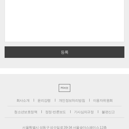
PC버전
회사소개
윤리강령
개인정보처리방침
이용자위원회
청소년보호정책
정정·반론보도
기사심의규정
불편신고
서울특별시 성동구 성수일로 39-34 서울숲더스페이스 12층