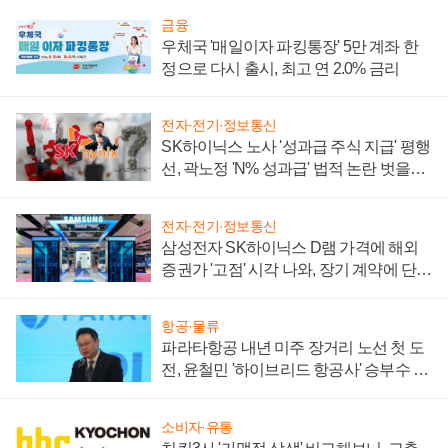
금융
우체국 '매일이자 파킹통장' 5만 계좌 한
정으로 다시 출시, 최고 연 2.0% 금리
전자·전기·정보통신
SK하이닉스 노사 '성과급 주식 지급' 평행
선, 곽노정 'N% 성과급' 법적 논란 벗을지
주목
전자·전기·정보통신
삼성전자 SK하이닉스 D램 가격에 해외
증권가 '고점' 시각 나와, 장기 계약에 단점
부각
항공·물류
파라타항공 내년 미주 장거리 노선 첫 도
전, 윤철민 '하이브리드 항공사' 승부수 통
할까
소비자·유통