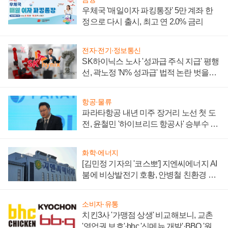
우체국 '매일이자 파킹통장' 5만 계좌 한
정으로 다시 출시, 최고 연 2.0% 금리
전자·전기·정보통신
SK하이닉스 노사 '성과급 주식 지급' 평행
선, 곽노정 'N% 성과급' 법적 논란 벗을지
주목
항공·물류
파라타항공 내년 미주 장거리 노선 첫 도
전, 윤철민 '하이브리드 항공사' 승부수 통
할까
화학·에너지
[김민정 기자의 '코스뽀'] 지엔씨에너지 AI
붐에 비상발전기 호황, 안병철 친환경 에
너지 발전전문기업 향한다
소비자·유통
치킨3사 '가맹점 상생' 비교해보니, 교촌
'영업권 보호'·bhc '신메뉴 개발'·BBQ '원가