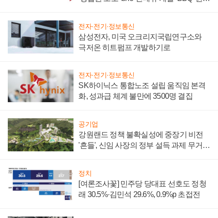
부담'
전자·전기·정보통신
삼성전자, 미국 오크리지국립연구소와
극저온 히트펌프 개발하기로
전자·전기·정보통신
SK하이닉스 통합노조 설립 움직임 본격
화, 성과급 체계 불만에 3500명 결집
공기업
강원랜드 정책 불확실성에 중장기 비전
'흔들', 신임 사장의 정부 설득 과제 무거워
져
정치
[여론조사꽃] 민주당 당대표 선호도 정청
래 30.5%·김민석 29.6%, 0.9%p 초접전