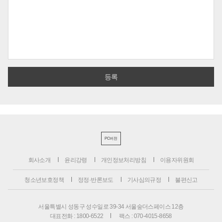
PC버전
회사소개
윤리강령
개인정보처리방침
이용자위원회
청소년보호정책
정정·반론보도
기사심의규정
불편신고
서울특별시 성동구 성수일로 39-34 서울숲더스페이스 12층
대표전화 : 1800-6522
팩스 : 070-4015-8658