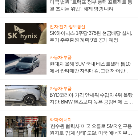
미국 법원 "트럼프 정부 풍력 프로젝트 동
결 조치는 위법", 해제 명령 내려
전자·전기·정보통신
SK하이닉스 1주당 375원 현금배당 실시,
추가 주주환원 계획 9월 공개 예정
자동차·부품
현대차 올해 SUV 국내 베스트셀러 톱10
에서 싼타페만 자리매김, 그랜저·아반떼
'세단 쌍끌이'로 내수 방어
자동차·부품
BYD코리아 가격 앞세워 수입차 4위 올랐
지만, BMW·벤츠보다 높은 공임비에 소비
자 불만 폭발
화학·에너지
'한수원 협력사' 미국 오클로 SMR 연구용
원자로 '임계 상태' 도달, 미국 에너지부