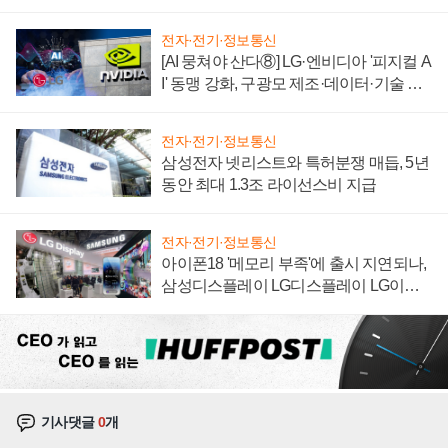
"중요한 이정표"
전자·전기·정보통신
[AI 뭉쳐야 산다⑧] LG·엔비디아 '피지컬 A
I' 동맹 강화, 구광모 제조·데이터·기술 결
집해 종합 로보틱스 기업으로
전자·전기·정보통신
삼성전자 넷리스트와 특허분쟁 매듭, 5년
동안 최대 1.3조 라이선스비 지급
전자·전기·정보통신
아이폰18 '메모리 부족'에 출시 지연되나,
삼성디스플레이 LG디스플레이 LG이노
텍 '탈애플' 수익 다각화 속도
기사댓글
0
개