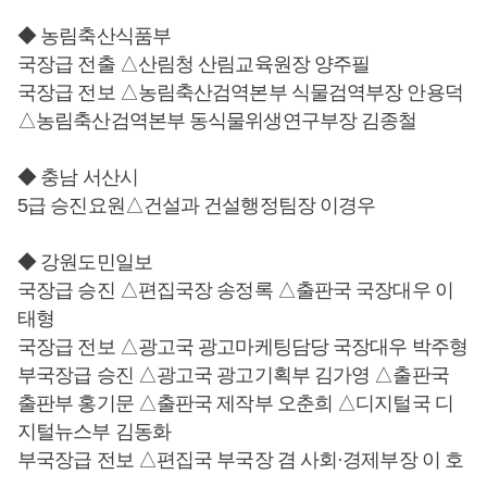
◆ 농림축산식품부
국장급 전출 △산림청 산림교육원장 양주필
국장급 전보 △농림축산검역본부 식물검역부장 안용덕
△농림축산검역본부 동식물위생연구부장 김종철
◆ 충남 서산시
5급 승진요원△건설과 건설행정팀장 이경우
◆ 강원도민일보
국장급 승진 △편집국장 송정록 △출판국 국장대우 이
태형
국장급 전보 △광고국 광고마케팅담당 국장대우 박주형
부국장급 승진 △광고국 광고기획부 김가영 △출판국
출판부 홍기문 △출판국 제작부 오춘희 △디지털국 디
지털뉴스부 김동화
부국장급 전보 △편집국 부국장 겸 사회·경제부장 이 호