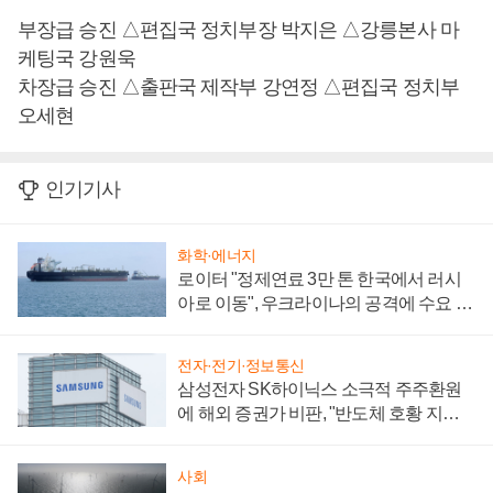
부장급 승진 △편집국 정치부장 박지은 △강릉본사 마
케팅국 강원욱
차장급 승진 △출판국 제작부 강연정 △편집국 정치부
오세현
인기기사
화학·에너지
로이터 "정제연료 3만 톤 한국에서 러시
아로 이동", 우크라이나의 공격에 수요 늘
어
전자·전기·정보통신
삼성전자 SK하이닉스 소극적 주주환원
에 해외 증권가 비판, "반도체 호황 지속
성 의문"
사회