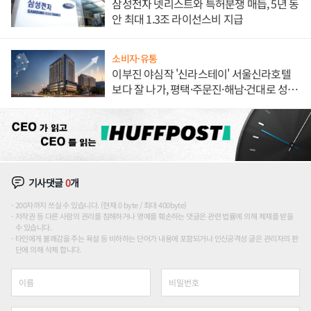
삼성전자 넷리스트와 특허분쟁 매듭, 5년 동
안 최대 1.3조 라이선스비 지급
소비자·유통
이부진 야심작 '신라스테이' 서울신라호텔
보다 잘 나가, 평택·주문진·해남·건대로 성
장판 더 넓힌다
기사댓글
0
개
200자까지 쓰실 수 있습니다. (현재 0 byte / 최대 400byte)
저작권 등 다른 사람의 권리를 침해하거나 명예를 훼손하는 댓글은 관련 법률에 의해 제재를 받을
수 있습니다.
타인에게 불쾌감을 주는 욕설 등 비하하는 단어가 내용에 포함되거나 인신공격성 글은 관리자의 판
단에 의해 삭제 합니다.