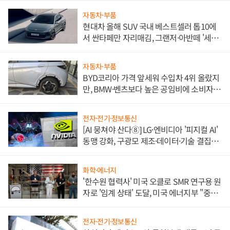
자동차·부품
현대차 올해 SUV 국내 베스트셀러 톱10에
서 싼타페만 자리매김, 그랜저·아반떼 '세단
쌍끌이'로 내수 방어
자동차·부품
BYD코리아 가격 앞세워 수입차 4위 올랐지
만, BMW·벤츠보다 높은 공임비에 소비자
불만 폭발
전자·전기·정보통신
[AI 뭉쳐야 산다⑧] LG·엔비디아 '피지컬 AI'
동맹 강화, 구광모 제조·데이터·기술 결집
해 종합 로보틱스 기업으로
화학·에너지
'한수원 협력사' 미국 오클로 SMR 연구용 원
자로 '임계 상태' 도달, 미국 에너지부 "중요
한 이정표"
전자·전기·정보통신