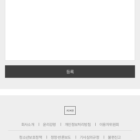
PC버전
회사소개
윤리강령
개인정보처리방침
이용자위원회
청소년보호정책
정정·반론보도
기사심의규정
불편신고