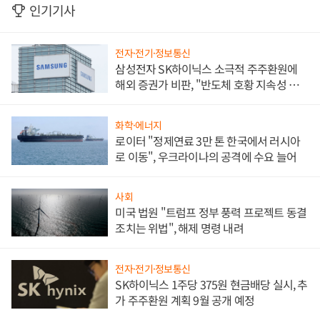
인기기사
전자·전기·정보통신
삼성전자 SK하이닉스 소극적 주주환원에
해외 증권가 비판, "반도체 호황 지속성 의
문"
화학·에너지
로이터 "정제연료 3만 톤 한국에서 러시아
로 이동", 우크라이나의 공격에 수요 늘어
사회
미국 법원 "트럼프 정부 풍력 프로젝트 동결
조치는 위법", 해제 명령 내려
전자·전기·정보통신
SK하이닉스 1주당 375원 현금배당 실시, 추
가 주주환원 계획 9월 공개 예정