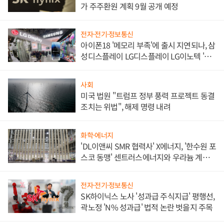
가 주주환원 계획 9월 공개 예정
전자·전기·정보통신
아이폰18 '메모리 부족'에 출시 지연되나, 삼
성디스플레이 LG디스플레이 LG이노텍 '탈
애플' 수익 다각화 속도
사회
미국 법원 "트럼프 정부 풍력 프로젝트 동결
조치는 위법", 해제 명령 내려
화학·에너지
'DL이앤씨 SMR 협력사' X에너지, '한수원 포
스코 동맹' 센트러스에너지와 우라늄 계약
체결
전자·전기·정보통신
SK하이닉스 노사 '성과급 주식지급' 평행선,
곽노정 'N% 성과급' 법적 논란 벗을지 주목