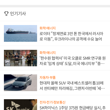
인기기사
화학·에너지
로이터 "정제연료 3만 톤 한국에서 러시아
로 이동", 우크라이나의 공격에 수요 늘어
화학·에너지
'한수원 협력사' 미국 오클로 SMR 연구용 원
자로 '임계 상태' 도달, 미국 에너지부 "중요
한 이정표"
자동차·부품
현대차 올해 SUV 국내 베스트셀러 톱10에
서 싼타페만 자리매김, 그랜저·아반떼 '세단
쌍끌이'로 내수 방어
전자·전기·정보통신
SK하이닉스 1주당 375원 현금배당 실시, 추