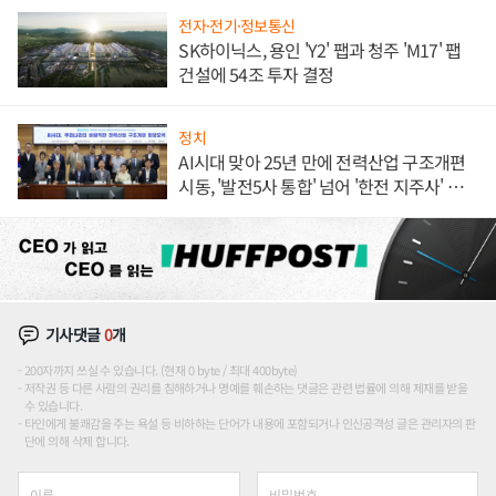
전자·전기·정보통신
SK하이닉스, 용인 'Y2' 팹과 청주 'M17' 팹
건설에 54조 투자 결정
정치
AI시대 맞아 25년 만에 전력산업 구조개편
시동, '발전5사 통합' 넘어 '한전 지주사' 재편
론도
기사댓글
0
개
200자까지 쓰실 수 있습니다. (현재 0 byte / 최대 400byte)
저작권 등 다른 사람의 권리를 침해하거나 명예를 훼손하는 댓글은 관련 법률에 의해 제재를 받을
수 있습니다.
타인에게 불쾌감을 주는 욕설 등 비하하는 단어가 내용에 포함되거나 인신공격성 글은 관리자의 판
단에 의해 삭제 합니다.