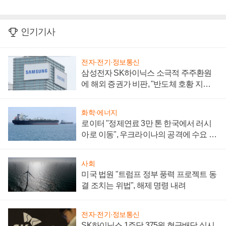
인기기사
전자·전기·정보통신
삼성전자 SK하이닉스 소극적 주주환원
에 해외 증권가 비판, "반도체 호황 지속
성 의문"
화학·에너지
로이터 "정제연료 3만 톤 한국에서 러시
아로 이동", 우크라이나의 공격에 수요 늘
어
사회
미국 법원 "트럼프 정부 풍력 프로젝트 동
결 조치는 위법", 해제 명령 내려
전자·전기·정보통신
SK하이닉스 1주당 375원 현금배당 실시,