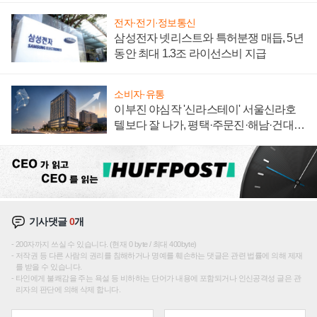
전자·전기·정보통신
삼성전자 넷리스트와 특허분쟁 매듭, 5년
동안 최대 1.3조 라이선스비 지급
소비자·유통
이부진 야심작 '신라스테이' 서울신라호
텔보다 잘 나가, 평택·주문진·해남·건대로
성장판 더 넓힌다
기사댓글
0
개
200자까지 쓰실 수 있습니다. (현재 0 byte / 최대 400byte)
저작권 등 다른 사람의 권리를 침해하거나 명예를 훼손하는 댓글은 관련 법률에 의해 제재
를 받을 수 있습니다.
타인에게 불쾌감을 주는 욕설 등 비하하는 단어가 내용에 포함되거나 인신공격성 글은 관
리자의 판단에 의해 삭제 합니다.