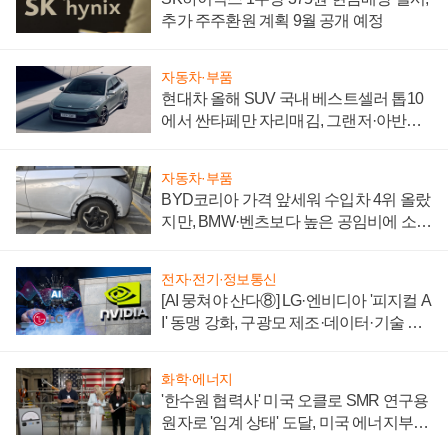
추가 주주환원 계획 9월 공개 예정
자동차·부품
현대차 올해 SUV 국내 베스트셀러 톱10
에서 싼타페만 자리매김, 그랜저·아반떼
'세단 쌍끌이'로 내수 방어
자동차·부품
BYD코리아 가격 앞세워 수입차 4위 올랐
지만, BMW·벤츠보다 높은 공임비에 소비
자 불만 폭발
전자·전기·정보통신
[AI 뭉쳐야 산다⑧] LG·엔비디아 '피지컬 A
I' 동맹 강화, 구광모 제조·데이터·기술 결
집해 종합 로보틱스 기업으로
화학·에너지
'한수원 협력사' 미국 오클로 SMR 연구용
원자로 '임계 상태' 도달, 미국 에너지부
"중요한 이정표"