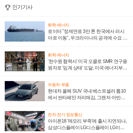
인기기사
화학·에너지
로이터 "정제연료 3만 톤 한국에서 러시
아로 이동", 우크라이나의 공격에 수요 늘
어
화학·에너지
'한수원 협력사' 미국 오클로 SMR 연구용
원자로 '임계 상태' 도달, 미국 에너지부
"중요한 이정표"
자동차·부품
현대차 올해 SUV 국내 베스트셀러 톱10
에서 싼타페만 자리매김, 그랜저·아반떼
'세단 쌍끌이'로 내수 방어
전자·전기·정보통신
아이폰18 '메모리 부족'에 출시 지연되나,
삼성디스플레이 LG디스플레이 LG이노