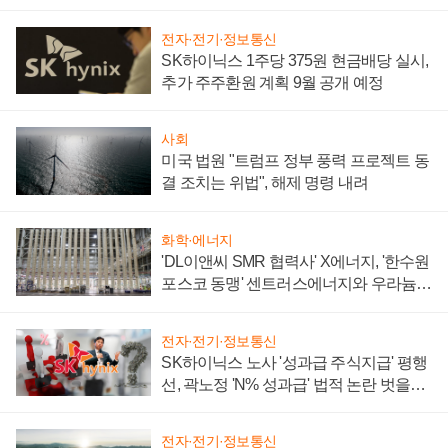
텍 '탈애플' 수익 다각화 속도
전자·전기·정보통신
SK하이닉스 1주당 375원 현금배당 실시,
추가 주주환원 계획 9월 공개 예정
사회
미국 법원 "트럼프 정부 풍력 프로젝트 동
결 조치는 위법", 해제 명령 내려
화학·에너지
'DL이앤씨 SMR 협력사' X에너지, '한수원
포스코 동맹' 센트러스에너지와 우라늄
계약 체결
전자·전기·정보통신
SK하이닉스 노사 '성과급 주식지급' 평행
선, 곽노정 'N% 성과급' 법적 논란 벗을지
주목
전자·전기·정보통신