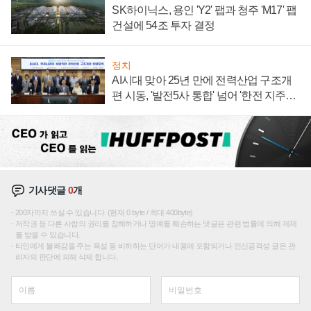
SK하이닉스, 용인 'Y2' 팹과 청주 'M17' 팹
건설에 54조 투자 결정
정치
AI시대 맞아 25년 만에 전력산업 구조개
편 시동, '발전5사 통합' 넘어 '한전 지주사'
재편론도
기사댓글
0
개
200자까지 쓰실 수 있습니다. (현재 0 byte / 최대 400byte)
저작권 등 다른 사람의 권리를 침해하거나 명예를 훼손하는 댓글은 관련 법률에 의해 제재
를 받을 수 있습니다.
타인에게 불쾌감을 주는 욕설 등 비하하는 단어가 내용에 포함되거나 인신공격성 글은 관
리자의 판단에 의해 삭제 합니다.