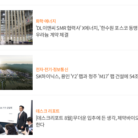
화학·에너지
'DL이앤씨 SMR 협력사' X에너지, '한수원 포스코 
우라늄 계약 체결
전자·전기·정보통신
SK하이닉스, 용인 'Y2' 팹과 청주 'M17' 팹 건설에 5
데스크 리포트
[데스크리포트 8월] 무더운 입추에 든 생각, 제약바이
한다