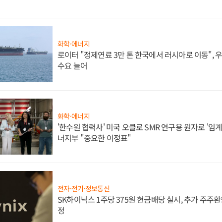
화학·에너지
로이터 "정제연료 3만 톤 한국에서 러시아로 이동",
수요 늘어
화학·에너지
'한수원 협력사' 미국 오클로 SMR 연구용 원자로 '임계 
너지부 "중요한 이정표"
전자·전기·정보통신
SK하이닉스 1주당 375원 현금배당 실시, 추가 주주환
정