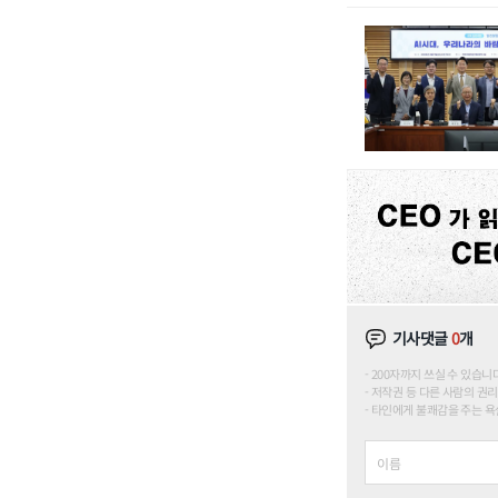
기사댓글
0
개
200자까지 쓰실 수 있습니다. (
저작권 등 다른 사람의 권리
타인에게 불쾌감을 주는 욕설