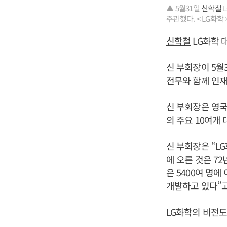
▲ 5월31일
신학철
L
주관했다. < LG화학 
신학철
LG화학 
신 부회장이 5월
전무와 함께 인재
신 부회장은 영국
의 주요 10여개
신 부회장은 “L
에 오른 것은 7
은 5400여 명
개발하고 있다”고
LG화학의 비전도