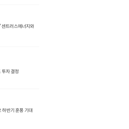
동맹' 센트러스에너지와
4조 투자 결정
오 하반기 훈풍 기대