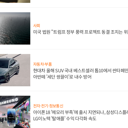
사회
미국 법원 "트럼프 정부 풍력 프로젝트 동결 조치는 위
자동차·부품
현대차 올해 SUV 국내 베스트셀러 톱10에서 싼타페만
아반떼 '세단 쌍끌이'로 내수 방어
전자·전기·정보통신
아이폰18 '메모리 부족'에 출시 지연되나, 삼성디스
LG이노텍 '탈애플' 수익 다각화 속도