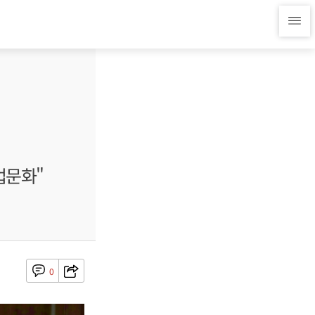
업문화"
0