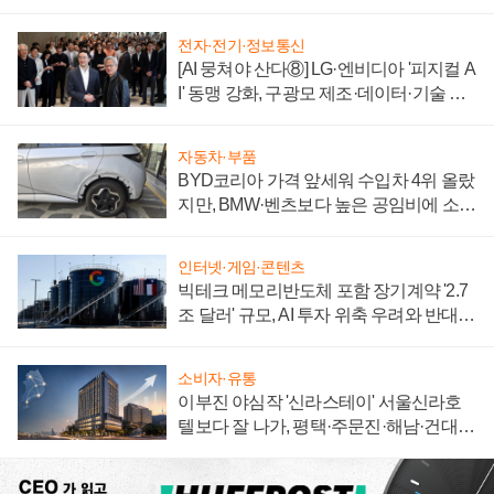
전자·전기·정보통신
[AI 뭉쳐야 산다⑧] LG·엔비디아 '피지컬 A
I' 동맹 강화, 구광모 제조·데이터·기술 결
집해 종합 로보틱스 기업으로
자동차·부품
BYD코리아 가격 앞세워 수입차 4위 올랐
지만, BMW·벤츠보다 높은 공임비에 소비
자 불만 폭발
인터넷·게임·콘텐츠
빅테크 메모리반도체 포함 장기계약 '2.7
조 달러' 규모, AI 투자 위축 우려와 반대
신호
소비자·유통
이부진 야심작 '신라스테이' 서울신라호
텔보다 잘 나가, 평택·주문진·해남·건대로
성장판 더 넓힌다