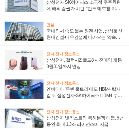
삼성전자 SK하이닉스 소극적 주주환원
에 해외 증권가 비판, "반도체 호황 지속
성 의문"
건설
국내외서 속도 붙는 원전 사업, 삼성물산·
현대건설·대우건설에 다가오는 '약속의
시간'
전자·전기·정보통신
삼성전자, 갤럭시Z 폴드8 사전예약 개통
8월31일까지 연장
전자·전기·정보통신
엔비디아 '루빈 울트라'에도 HBM4 탑재
검토, 삼성전자·SK하이닉스 HBM4 수율
에 주도권 갈린다
전자·전기·정보통신
삼성전자 넷리스트와 특허분쟁 매듭, 5년
동안 최대 1.3조 라이선스비 지급