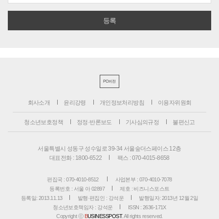
PC버전
회사소개
윤리강령
개인정보처리방침
이용자위원회
청소년보호정책
정정·반론보도
기사심의규정
불편신고
서울특별시 성동구 성수일로 39-34 서울숲더스페이스 12층
대표전화 : 1800-6522
팩스 : 070-4015-8658
편집국 : 070-4010-8512
사업본부 : 070-4010-7078
등록번호 : 서울 아 02897
제호 : 비즈니스포스트
등록일: 2013.11.13
발행·편집인 : 강석운
발행일자: 2013년 12월 2일
청소년보호책임자 : 강석운
ISSN : 2636-171X
Copyright ⓒ
B
USINESSPOST
. All rights reserved.