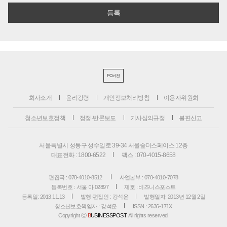
PC버전
회사소개
윤리강령
개인정보처리방침
이용자위원회
청소년보호정책
정정·반론보도
기사심의규정
불편신고
서울특별시 성동구 성수일로 39-34 서울숲더스페이스 12층
대표전화 : 1800-6522
팩스 : 070-4015-8658
편집국 : 070-4010-8512
사업본부 : 070-4010-7078
등록번호 : 서울 아 02897
제호 : 비즈니스포스트
등록일: 2013.11.13
발행·편집인 : 강석운
발행일자: 2013년 12월 2일
청소년보호책임자 : 강석운
ISSN : 2636-171X
Copyright ⓒ
B
USINESSPOST
. All rights reserved.