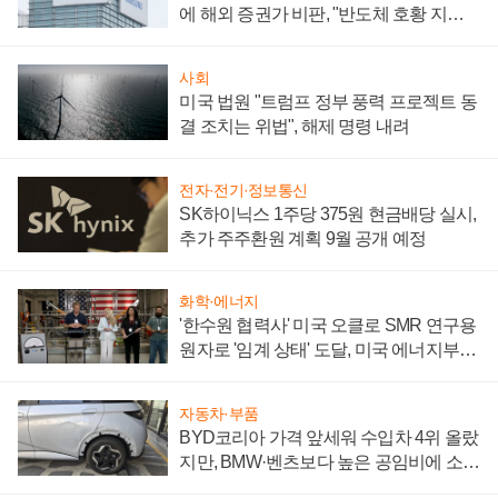
에 해외 증권가 비판, "반도체 호황 지속
성 의문"
사회
미국 법원 "트럼프 정부 풍력 프로젝트 동
결 조치는 위법", 해제 명령 내려
전자·전기·정보통신
SK하이닉스 1주당 375원 현금배당 실시,
추가 주주환원 계획 9월 공개 예정
화학·에너지
'한수원 협력사' 미국 오클로 SMR 연구용
원자로 '임계 상태' 도달, 미국 에너지부
"중요한 이정표"
자동차·부품
BYD코리아 가격 앞세워 수입차 4위 올랐
지만, BMW·벤츠보다 높은 공임비에 소비
자 불만 폭발