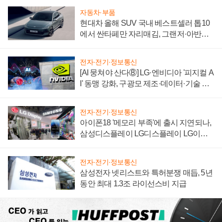
자동차·부품
현대차 올해 SUV 국내 베스트셀러 톱10
에서 싼타페만 자리매김, 그랜저·아반떼
'세단 쌍끌이'로 내수 방어
전자·전기·정보통신
[AI 뭉쳐야 산다⑧] LG·엔비디아 '피지컬 A
I' 동맹 강화, 구광모 제조·데이터·기술 결
집해 종합 로보틱스 기업으로
전자·전기·정보통신
아이폰18 '메모리 부족'에 출시 지연되나,
삼성디스플레이 LG디스플레이 LG이노
텍 '탈애플' 수익 다각화 속도
전자·전기·정보통신
삼성전자 넷리스트와 특허분쟁 매듭, 5년
동안 최대 1.3조 라이선스비 지급