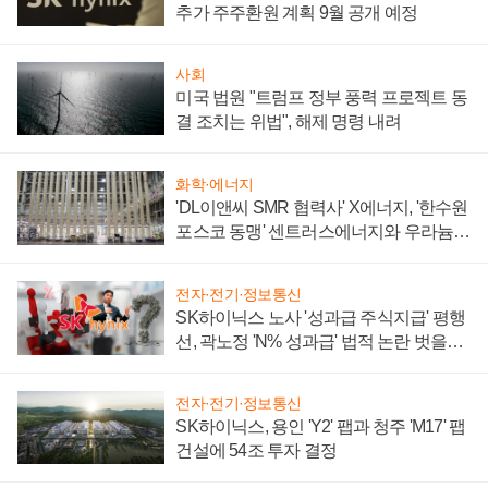
추가 주주환원 계획 9월 공개 예정
사회
미국 법원 "트럼프 정부 풍력 프로젝트 동
결 조치는 위법", 해제 명령 내려
화학·에너지
'DL이앤씨 SMR 협력사' X에너지, '한수원
포스코 동맹' 센트러스에너지와 우라늄
계약 체결
전자·전기·정보통신
SK하이닉스 노사 '성과급 주식지급' 평행
선, 곽노정 'N% 성과급' 법적 논란 벗을지
주목
전자·전기·정보통신
SK하이닉스, 용인 'Y2' 팹과 청주 'M17' 팹
건설에 54조 투자 결정