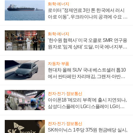
화학·에너지
로이터 "정제연료 3만 톤 한국에서 러시
아로 이동", 우크라이나의 공격에 수요 늘
어
화학·에너지
'한수원 협력사' 미국 오클로 SMR 연구용
원자로 '임계 상태' 도달, 미국 에너지부
"중요한 이정표"
자동차·부품
현대차 올해 SUV 국내 베스트셀러 톱10
에서 싼타페만 자리매김, 그랜저·아반떼
'세단 쌍끌이'로 내수 방어
전자·전기·정보통신
아이폰18 '메모리 부족'에 출시 지연되나,
삼성디스플레이 LG디스플레이 LG이노
텍 '탈애플' 수익 다각화 속도
전자·전기·정보통신
SK하이닉스 1주당 375원 현금배당 실시,