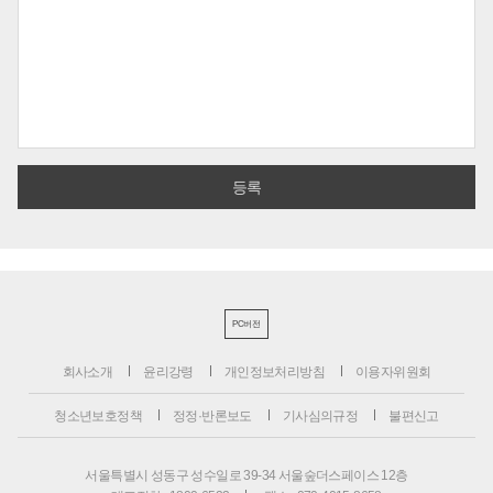
PC버전
회사소개
윤리강령
개인정보처리방침
이용자위원회
청소년보호정책
정정·반론보도
기사심의규정
불편신고
서울특별시 성동구 성수일로 39-34 서울숲더스페이스 12층