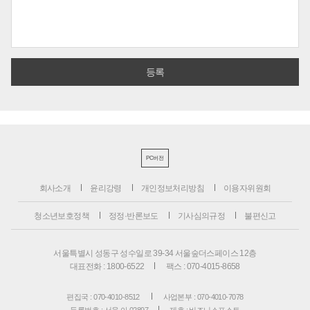
PC버전
회사소개
윤리강령
개인정보처리방침
이용자위원회
청소년보호정책
정정·반론보도
기사심의규정
불편신고
서울특별시 성동구 성수일로 39-34 서울숲더스페이스 12층
대표전화 : 1800-6522
팩스 : 070-4015-8658
편집국 : 070-4010-8512
사업본부 : 070-4010-7078
등록번호 : 서울 아 02897
제호 : 비즈니스포스트