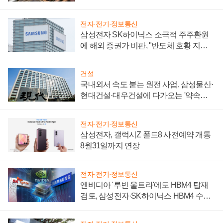
제 대비"
전자·전기·정보통신
삼성전자 SK하이닉스 소극적 주주환원
에 해외 증권가 비판, "반도체 호황 지속
성 의문"
건설
국내외서 속도 붙는 원전 사업, 삼성물산·
현대건설·대우건설에 다가오는 '약속의
시간'
전자·전기·정보통신
삼성전자, 갤럭시Z 폴드8 사전예약 개통
8월31일까지 연장
전자·전기·정보통신
엔비디아 '루빈 울트라'에도 HBM4 탑재
검토, 삼성전자·SK하이닉스 HBM4 수율
에 주도권 갈린다