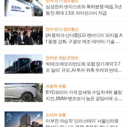
전자·전기·정보통신
삼성전자 넷리스트와 특허분쟁 매듭, 5년
동안 최대 1.3조 라이선스비 지급
전자·전기·정보통신
[AI 뭉쳐야 산다⑧] LG·엔비디아 '피지컬 A
I' 동맹 강화, 구광모 제조·데이터·기술 결
집해 종합 로보틱스 기업으로
인터넷·게임·콘텐츠
빅테크 메모리반도체 포함 장기계약 '2.7
조 달러' 규모, AI 투자 위축 우려와 반대
신호
자동차·부품
BYD코리아 가격 앞세워 수입차 4위 올랐
지만, BMW·벤츠보다 높은 공임비에 소비
자 불만 폭발
소비자·유통
이부진 야심작 '신라스테이' 서울신라호