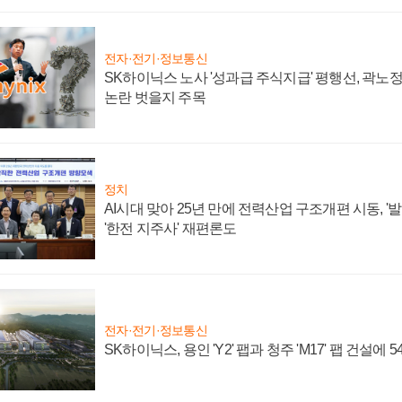
전자·전기·정보통신
SK하이닉스 노사 '성과급 주식지급' 평행선, 곽노정 
논란 벗을지 주목
정치
AI시대 맞아 25년 만에 전력산업 구조개편 시동, '
'한전 지주사' 재편론도
전자·전기·정보통신
SK하이닉스, 용인 'Y2' 팹과 청주 'M17' 팹 건설에 