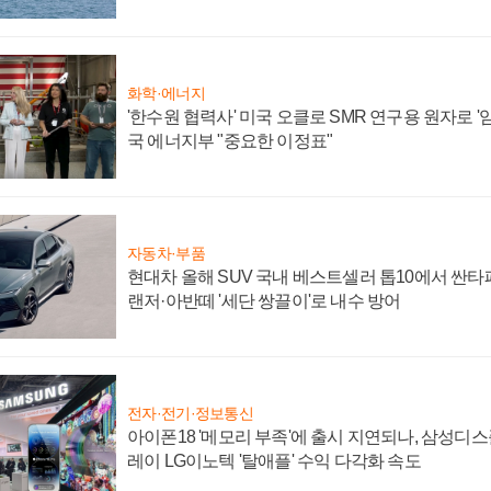
화학·에너지
'한수원 협력사' 미국 오클로 SMR 연구용 원자로 '임
국 에너지부 "중요한 이정표"
자동차·부품
현대차 올해 SUV 국내 베스트셀러 톱10에서 싼타
랜저·아반떼 '세단 쌍끌이'로 내수 방어
전자·전기·정보통신
아이폰18 '메모리 부족'에 출시 지연되나, 삼성디
레이 LG이노텍 '탈애플' 수익 다각화 속도