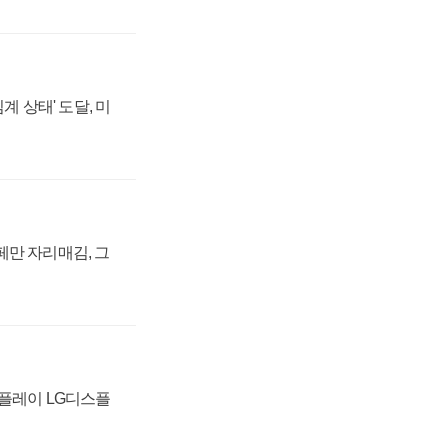
계 상태' 도달, 미
페만 자리매김, 그
스플레이 LG디스플