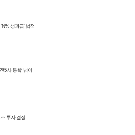
'N% 성과급' 법적
발전5사 통합' 넘어
54조 투자 결정