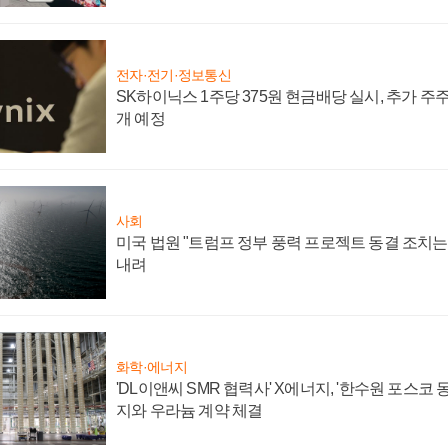
전자·전기·정보통신
SK하이닉스 1주당 375원 현금배당 실시, 추가 주
개 예정
사회
미국 법원 "트럼프 정부 풍력 프로젝트 동결 조치는 
내려
화학·에너지
'DL이앤씨 SMR 협력사' X에너지, '한수원 포스코
지와 우라늄 계약 체결