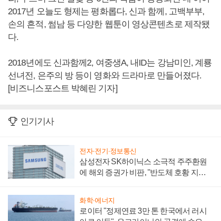
2017년 오늘도 형제는 평화롭다, 신과 함께, 고백부부,
손의 흔적, 썸남 등 다양한 웹툰이 영상콘텐츠로 제작됐
다.
2018년에도 신과함께2, 여중생A, 내ID는 강남미인, 계룡
선녀전, 은주의 방 등이 영화와 드라마로 만들어졌다.
[비즈니스포스트 박혜린 기자]
인기기사
전자·전기·정보통신
삼성전자 SK하이닉스 소극적 주주환원
에 해외 증권가 비판, "반도체 호황 지속
성 의문"
화학·에너지
로이터 "정제연료 3만 톤 한국에서 러시