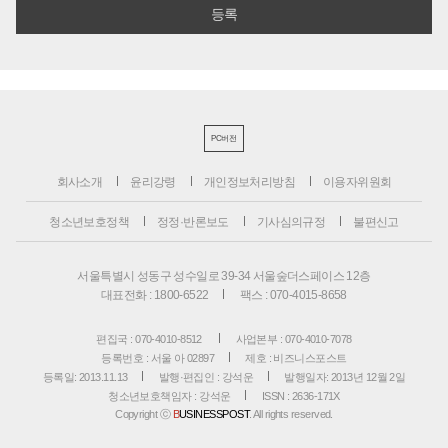
PC버전
회사소개
윤리강령
개인정보처리방침
이용자위원회
청소년보호정책
정정·반론보도
기사심의규정
불편신고
서울특별시 성동구 성수일로 39-34 서울숲더스페이스 12층
대표전화 : 1800-6522
팩스 : 070-4015-8658
편집국 : 070-4010-8512
사업본부 : 070-4010-7078
등록번호 : 서울 아 02897
제호 : 비즈니스포스트
등록일: 2013.11.13
발행·편집인 : 강석운
발행일자: 2013년 12월 2일
청소년보호책임자 : 강석운
ISSN : 2636-171X
Copyright ⓒ
B
USINESSPOST
. All rights reserved.