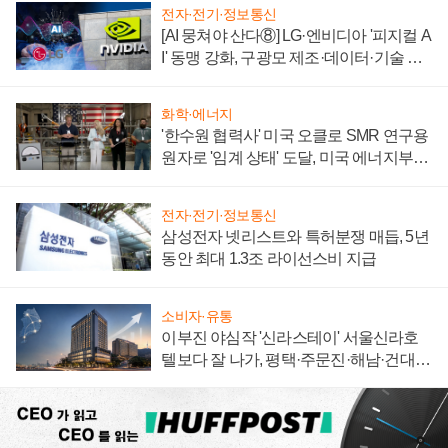
전자·전기·정보통신
[AI 뭉쳐야 산다⑧] LG·엔비디아 '피지컬 A
I' 동맹 강화, 구광모 제조·데이터·기술 결
집해 종합 로보틱스 기업으로
화학·에너지
'한수원 협력사' 미국 오클로 SMR 연구용
원자로 '임계 상태' 도달, 미국 에너지부
"중요한 이정표"
전자·전기·정보통신
삼성전자 넷리스트와 특허분쟁 매듭, 5년
동안 최대 1.3조 라이선스비 지급
소비자·유통
이부진 야심작 '신라스테이' 서울신라호
텔보다 잘 나가, 평택·주문진·해남·건대로
성장판 더 넓힌다