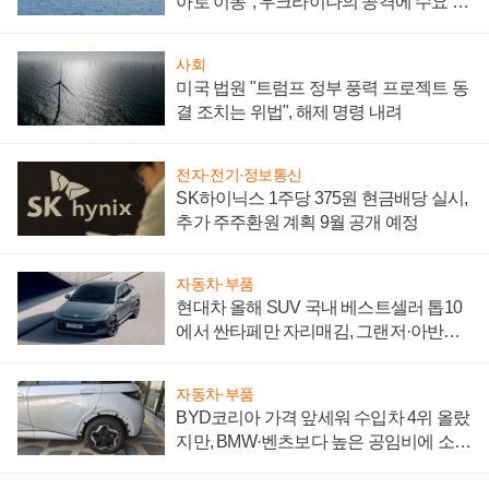
아로 이동", 우크라이나의 공격에 수요 늘
어
사회
미국 법원 "트럼프 정부 풍력 프로젝트 동
결 조치는 위법", 해제 명령 내려
전자·전기·정보통신
SK하이닉스 1주당 375원 현금배당 실시,
추가 주주환원 계획 9월 공개 예정
자동차·부품
현대차 올해 SUV 국내 베스트셀러 톱10
에서 싼타페만 자리매김, 그랜저·아반떼
'세단 쌍끌이'로 내수 방어
자동차·부품
BYD코리아 가격 앞세워 수입차 4위 올랐
지만, BMW·벤츠보다 높은 공임비에 소비
자 불만 폭발