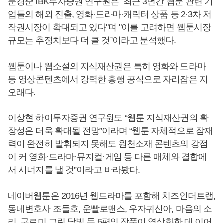
문경준 IBK투자증권 연구원은 "최근 3년간 웹툰 관련 기
업들의 해외 진출, 영화·드라마·캐릭터 상품 등 2·3차 저
작권시장이 확대되고 있다"며 "이를 고려하면 웹툰시장
규모는 추정치보다 더 클 것”이라고 분석했다.
웹툰이나 웹소설의 지식재산권은 특히 영화와 드라마
등 영상콘텐츠에서 강력한 흥행 공식으로 자리잡은 지
오래다.
이상현 하이투자증권 연구원도 “웹툰 지식재산권의 확
장성은 더욱 확대될 전망”이라며 “웹툰 자체적으로 잠재
력이 완전히 발휘되지 못해도 원천소재 콘텐츠의 강점
이 커 영화·드라마·뮤지컬·게임 등 다른 매체와 결합에
서 시너지를 낼 것”이라고 바라봤다.
네이버웹툰은 2016년 웹드라마를 포함해 치즈인더트랩,
동네변호사 조들호, 운빨로맨스, 우자귀신아, 마음의 소
리, 구르미 그린 달빛 등 6편의 작품이 영상화한 데 이어