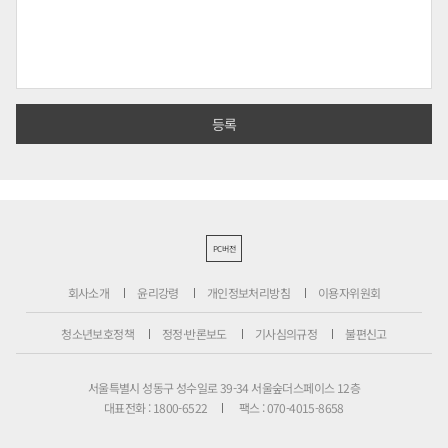
PC버전
회사소개
윤리강령
개인정보처리방침
이용자위원회
청소년보호정책
정정·반론보도
기사심의규정
불편신고
서울특별시 성동구 성수일로 39-34 서울숲더스페이스 12층
대표전화 : 1800-6522
팩스 : 070-4015-8658