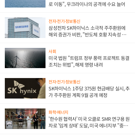
로 이동", 우크라이나의 공격에 수요 늘어
전자·전기·정보통신
삼성전자 SK하이닉스 소극적 주주환원에
해외 증권가 비판, "반도체 호황 지속성 의
문"
사회
미국 법원 "트럼프 정부 풍력 프로젝트 동결
조치는 위법", 해제 명령 내려
전자·전기·정보통신
SK하이닉스 1주당 375원 현금배당 실시, 추
가 주주환원 계획 9월 공개 예정
화학·에너지
'한수원 협력사' 미국 오클로 SMR 연구용 원
자로 '임계 상태' 도달, 미국 에너지부 "중요
한 이정표"