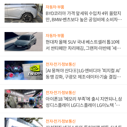
자동차·부품
BYD코리아 가격 앞세워 수입차 4위 올랐지
만, BMW·벤츠보다 높은 공임비에 소비자
불만 폭발
자동차·부품
현대차 올해 SUV 국내 베스트셀러 톱10에
서 싼타페만 자리매김, 그랜저·아반떼 '세단
쌍끌이'로 내수 방어
전자·전기·정보통신
[AI 뭉쳐야 산다⑧] LG·엔비디아 '피지컬 AI'
동맹 강화, 구광모 제조·데이터·기술 결집
해 종합 로보틱스 기업으로
전자·전기·정보통신
아이폰18 '메모리 부족'에 출시 지연되나, 삼
성디스플레이 LG디스플레이 LG이노텍 '탈
애플' 수익 다각화 속도
전자·전기·정보통신