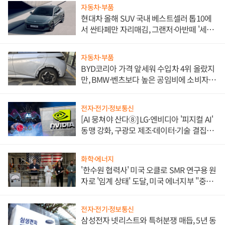
자동차·부품
현대차 올해 SUV 국내 베스트셀러 톱10에
서 싼타페만 자리매김, 그랜저·아반떼 '세단
쌍끌이'로 내수 방어
자동차·부품
BYD코리아 가격 앞세워 수입차 4위 올랐지
만, BMW·벤츠보다 높은 공임비에 소비자
불만 폭발
전자·전기·정보통신
[AI 뭉쳐야 산다⑧] LG·엔비디아 '피지컬 AI'
동맹 강화, 구광모 제조·데이터·기술 결집
해 종합 로보틱스 기업으로
화학·에너지
'한수원 협력사' 미국 오클로 SMR 연구용 원
자로 '임계 상태' 도달, 미국 에너지부 "중요
한 이정표"
전자·전기·정보통신
삼성전자 넷리스트와 특허분쟁 매듭, 5년 동