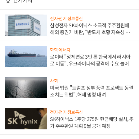
전자·전기·정보통신
삼성전자 SK하이닉스 소극적 주주환원에
해외 증권가 비판, "반도체 호황 지속성 의
문"
화학·에너지
로이터 "정제연료 3만 톤 한국에서 러시아
로 이동", 우크라이나의 공격에 수요 늘어
사회
미국 법원 "트럼프 정부 풍력 프로젝트 동결
조치는 위법", 해제 명령 내려
전자·전기·정보통신
SK하이닉스 1주당 375원 현금배당 실시, 추
가 주주환원 계획 9월 공개 예정