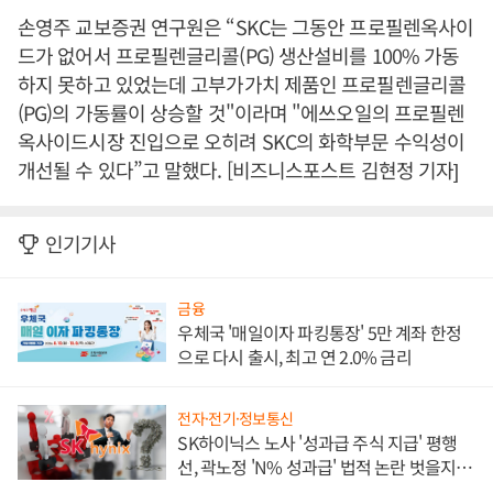
손영주 교보증권 연구원은 “SKC는 그동안 프로필렌옥사이
드가 없어서 프로필렌글리콜(PG) 생산설비를 100% 가동
하지 못하고 있었는데 고부가가치 제품인 프로필렌글리콜
(PG)의 가동률이 상승할 것"이라며 "에쓰오일의 프로필렌
옥사이드시장 진입으로 오히려 SKC의 화학부문 수익성이
개선될 수 있다”고 말했다. [비즈니스포스트 김현정 기자]
인기기사
금융
우체국 '매일이자 파킹통장' 5만 계좌 한정
으로 다시 출시, 최고 연 2.0% 금리
전자·전기·정보통신
SK하이닉스 노사 '성과급 주식 지급' 평행
선, 곽노정 'N% 성과급' 법적 논란 벗을지 주
목