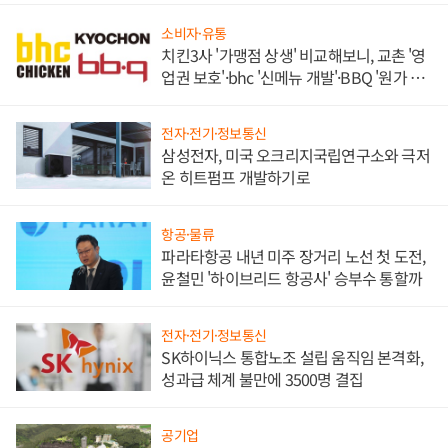
소비자·유통
치킨3사 '가맹점 상생' 비교해보니, 교촌 '영
업권 보호'·bhc '신메뉴 개발'·BBQ '원가 부
담'
전자·전기·정보통신
삼성전자, 미국 오크리지국립연구소와 극저
온 히트펌프 개발하기로
항공·물류
파라타항공 내년 미주 장거리 노선 첫 도전,
윤철민 '하이브리드 항공사' 승부수 통할까
전자·전기·정보통신
SK하이닉스 통합노조 설립 움직임 본격화,
성과급 체계 불만에 3500명 결집
공기업