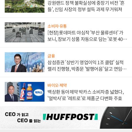
강원랜드 정책 불확실성에 중장기 비전 '흔
들', 신임 사장의 정부 설득 과제 무거워져
소비자·유통
[현장] 롯데마트 야심작 '부산 물류센터' 가
보니, 장보기 상품 자동으로 담는 '로봇 400
대' 장관
금융
삼섬증권 '상반기 영업이익 1조 클럽' 실적
랠리 진행형, 박종문 '발행어음' 달고 연임 향
하나
바이오·제약
백상환 동아제약 박카스 소비자층 넓혔다,
'얼박사'로 '레트로'로 제품군 다변화 주효