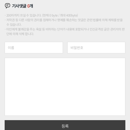
기사댓글
0
개
200자까지 쓰실 수 있습니다. (현재 0 byte / 최대 400byte)
저작권 등 다른 사람의 권리를 침해하거나 명예를 훼손하는 댓글은 관련 법률에 의해 제재를 받을
수 있습니다.
타인에게 불쾌감을 주는 욕설 등 비하하는 단어가 내용에 포함되거나 인신공격성 글은 관리자의 판
단에 의해 삭제 합니다.