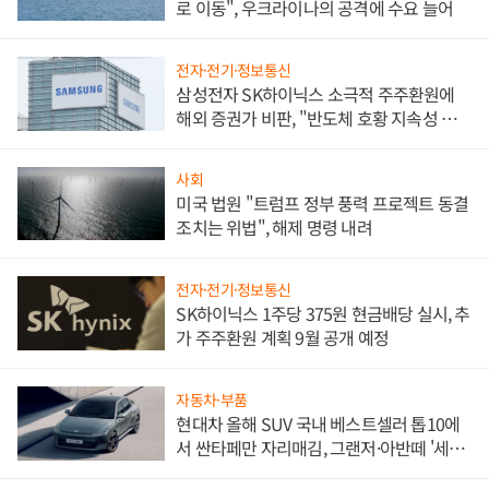
로 이동", 우크라이나의 공격에 수요 늘어
전자·전기·정보통신
삼성전자 SK하이닉스 소극적 주주환원에
해외 증권가 비판, "반도체 호황 지속성 의
문"
사회
미국 법원 "트럼프 정부 풍력 프로젝트 동결
조치는 위법", 해제 명령 내려
전자·전기·정보통신
SK하이닉스 1주당 375원 현금배당 실시, 추
가 주주환원 계획 9월 공개 예정
자동차·부품
현대차 올해 SUV 국내 베스트셀러 톱10에
서 싼타페만 자리매김, 그랜저·아반떼 '세단
쌍끌이'로 내수 방어