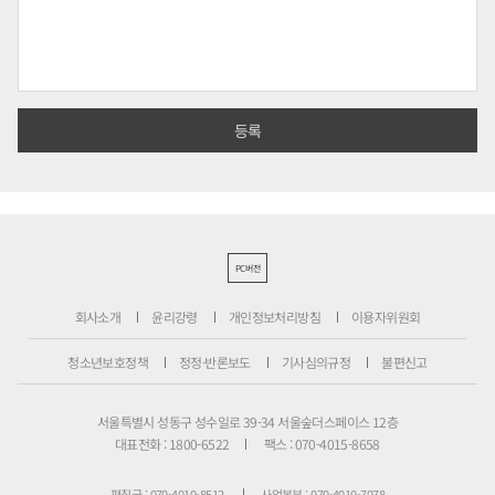
PC버전
회사소개
윤리강령
개인정보처리방침
이용자위원회
청소년보호정책
정정·반론보도
기사심의규정
불편신고
서울특별시 성동구 성수일로 39-34 서울숲더스페이스 12층
대표전화 : 1800-6522
팩스 : 070-4015-8658
편집국 : 070-4010-8512
사업본부 : 070-4010-7078