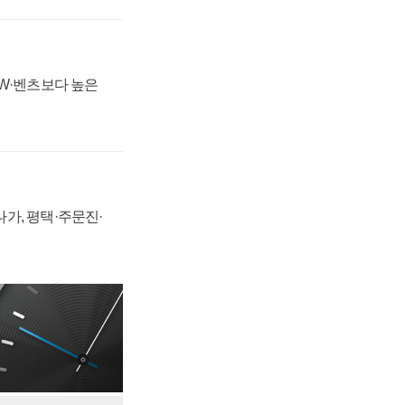
MW·벤츠보다 높은
가, 평택·주문진·