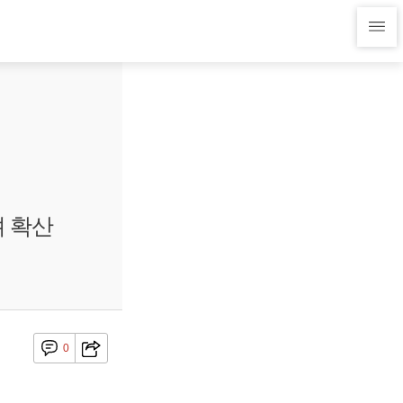
려 확산
0