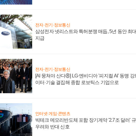
전자·전기·정보통신
삼성전자 넷리스트와 특허분쟁 매듭, 5년 동안 최대
지급
전자·전기·정보통신
[AI 뭉쳐야 산다⑧] LG·엔비디아 '피지컬 AI' 동맹 
이터·기술 결집해 종합 로보틱스 기업으로
인터넷·게임·콘텐츠
빅테크 메모리반도체 포함 장기계약 '2.7조 달러' 규모
우려와 반대 신호