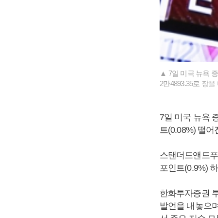
▲ 7일 미국 뉴욕 
2만4893.35로 장
7일 미국 뉴욕 
트(0.08%) 떨
스탠더드앤드푸어스(
포인트(0.9%) 
한화투자증권 투
발언을 내놓으며