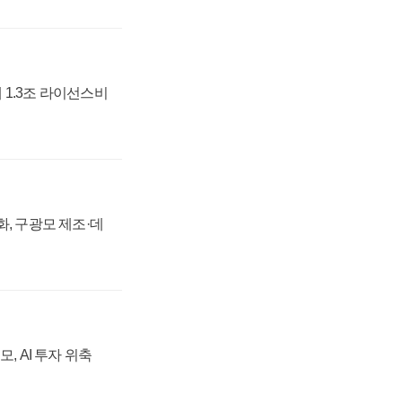
 1.3조 라이선스비
강화, 구광모 제조·데
, AI 투자 위축