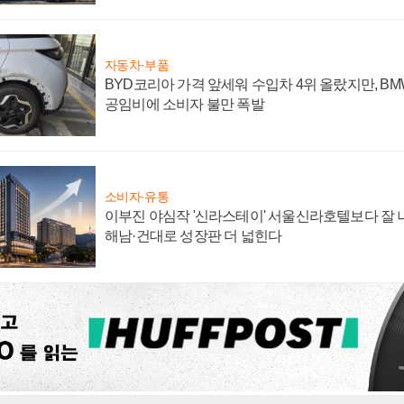
자동차·부품
BYD코리아 가격 앞세워 수입차 4위 올랐지만, B
공임비에 소비자 불만 폭발
소비자·유통
이부진 야심작 '신라스테이' 서울신라호텔보다 잘 나
해남·건대로 성장판 더 넓힌다