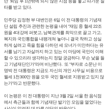
만 퇴임 후 1년밖에 되지 않은 시점 등을 놓고 따가운 질
타를 받고 있다.
민주당 김정현 부 대변인은 6일 이 전 대통령의 기념재
단 설립 추진과 관련한 논평을 내어 "재임 중 혈세 22조
원을 4대강에 퍼붓고, 남북관계를 최악으로 끌고 가고,
복지와 국민통합을 내팽개쳐 놓더니 결국 착하고 성실
하게 살려고 죽을 힘을 다하던 세 모녀가 미안하다는 유
서를 남기고 자살까지 하고 있는 이 마당에 국민이 이해
할 수 있으리라 생각하는지 정말 궁금하다. 무슨 낯을 들
고 기념재단인가"라며 비난했다. 또 "부자로 소문난 이
명박 전 대통령은 지금도 자신의 개인 사무실 비용으로
월세 1천300만 원을 모두 국민 혈세로 지원받고 있지 않
는가"라고 반문했다.
이 논평은 이 전 대통령이 지난 3월 2일 서울 한 음식점
에서 측근들과 함께 기념재단 발기인 모임을 열었다는
사실이 알려진 데 따른 야당의 반응이다.