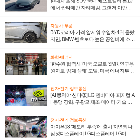
현대차 올해 SUV 국내 베스트셀러 톱10
에서 싼타페만 자리매김, 그랜저·아반떼
'세단 쌍끌이'로 내수 방어
자동차·부품
BYD코리아 가격 앞세워 수입차 4위 올랐
지만, BMW·벤츠보다 높은 공임비에 소비
자 불만 폭발
화학·에너지
'한수원 협력사' 미국 오클로 SMR 연구용
원자로 '임계 상태' 도달, 미국 에너지부
"중요한 이정표"
전자·전기·정보통신
[AI 뭉쳐야 산다⑧] LG·엔비디아 '피지컬 A
I' 동맹 강화, 구광모 제조·데이터·기술 결
집해 종합 로보틱스 기업으로
전자·전기·정보통신
아이폰18 '메모리 부족'에 출시 지연되나,
삼성디스플레이 LG디스플레이 LG이노