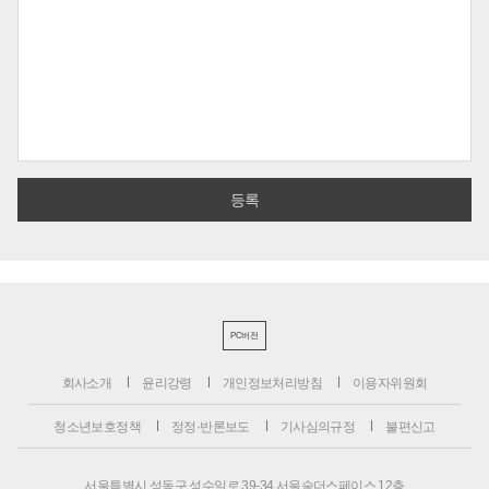
PC버전
회사소개
윤리강령
개인정보처리방침
이용자위원회
청소년보호정책
정정·반론보도
기사심의규정
불편신고
서울특별시 성동구 성수일로 39-34 서울숲더스페이스 12층