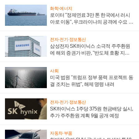
화학·에너지
로이터 "정제연료 3만 톤 한국에서 러시
아로 이동", 우크라이나의 공격에 수요 늘
어
전자·전기·정보통신
삼성전자 SK하이닉스 소극적 주주환원
에 해외 증권가 비판, "반도체 호황 지속
성 의문"
사회
미국 법원 "트럼프 정부 풍력 프로젝트 동
결 조치는 위법", 해제 명령 내려
전자·전기·정보통신
SK하이닉스 1주당 375원 현금배당 실시,
추가 주주환원 계획 9월 공개 예정
자동차·부품