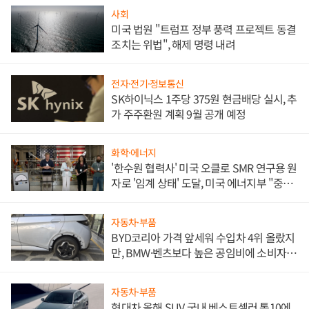
사회
미국 법원 "트럼프 정부 풍력 프로젝트 동결
조치는 위법", 해제 명령 내려
전자·전기·정보통신
SK하이닉스 1주당 375원 현금배당 실시, 추
가 주주환원 계획 9월 공개 예정
화학·에너지
'한수원 협력사' 미국 오클로 SMR 연구용 원
자로 '임계 상태' 도달, 미국 에너지부 "중요
한 이정표"
자동차·부품
BYD코리아 가격 앞세워 수입차 4위 올랐지
만, BMW·벤츠보다 높은 공임비에 소비자
불만 폭발
자동차·부품
현대차 올해 SUV 국내 베스트셀러 톱10에