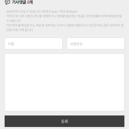
기사댓글
0
개
200자까지 쓰실 수 있습니다. (현재 0 byte / 최대 400byte)
저작권 등 다른 사람의 권리를 침해하거나 명예를 훼손하는 댓글은 관련 법률에 의해 제재를 받을
수 있습니다.
타인에게 불쾌감을 주는 욕설 등 비하하는 단어가 내용에 포함되거나 인신공격성 글은 관리자의 판
단에 의해 삭제 합니다.