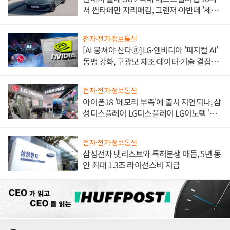
서 싼타페만 자리매김, 그랜저·아반떼 '세단
쌍끌이'로 내수 방어
전자·전기·정보통신
[AI 뭉쳐야 산다⑧] LG·엔비디아 '피지컬 AI'
동맹 강화, 구광모 제조·데이터·기술 결집
해 종합 로보틱스 기업으로
전자·전기·정보통신
아이폰18 '메모리 부족'에 출시 지연되나, 삼
성디스플레이 LG디스플레이 LG이노텍 '탈
애플' 수익 다각화 속도
전자·전기·정보통신
삼성전자 넷리스트와 특허분쟁 매듭, 5년 동
안 최대 1.3조 라이선스비 지급