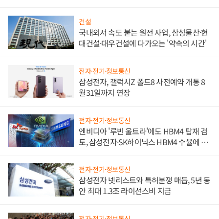
문"
건설
국내외서 속도 붙는 원전 사업, 삼성물산·현
대건설·대우건설에 다가오는 '약속의 시간'
전자·전기·정보통신
삼성전자, 갤럭시Z 폴드8 사전예약 개통 8
월31일까지 연장
전자·전기·정보통신
엔비디아 '루빈 울트라'에도 HBM4 탑재 검
토, 삼성전자·SK하이닉스 HBM4 수율에 주
도권 갈린다
전자·전기·정보통신
삼성전자 넷리스트와 특허분쟁 매듭, 5년 동
안 최대 1.3조 라이선스비 지급
전자·전기·정보통신