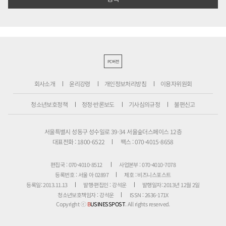
PC버전
회사소개
윤리강령
개인정보처리방침
이용자위원회
청소년보호정책
정정·반론보도
기사심의규정
불편신고
서울특별시 성동구 성수일로 39-34 서울숲더스페이스 12층
대표전화 : 1800-6522
팩스 : 070-4015-8658
편집국 : 070-4010-8512
사업본부 : 070-4010-7078
등록번호 : 서울 아 02897
제호 : 비즈니스포스트
등록일: 2013.11.13
발행·편집인 : 강석운
발행일자: 2013년 12월 2일
청소년보호책임자 : 강석운
ISSN : 2636-171X
Copyright ⓒ
B
USINESSPOST
. All rights reserved.