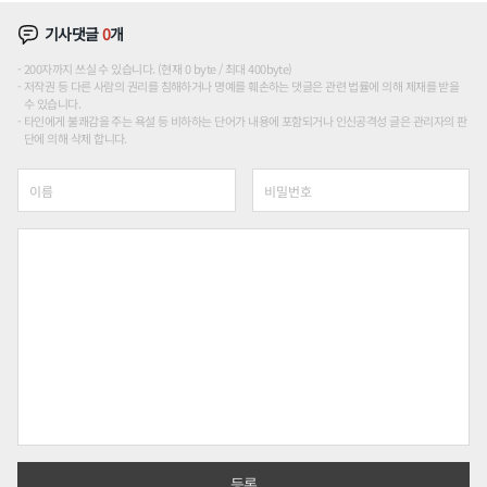
기사댓글
0
개
200자까지 쓰실 수 있습니다. (현재 0 byte / 최대 400byte)
저작권 등 다른 사람의 권리를 침해하거나 명예를 훼손하는 댓글은 관련 법률에 의해 제재를 받을
수 있습니다.
타인에게 불쾌감을 주는 욕설 등 비하하는 단어가 내용에 포함되거나 인신공격성 글은 관리자의 판
단에 의해 삭제 합니다.