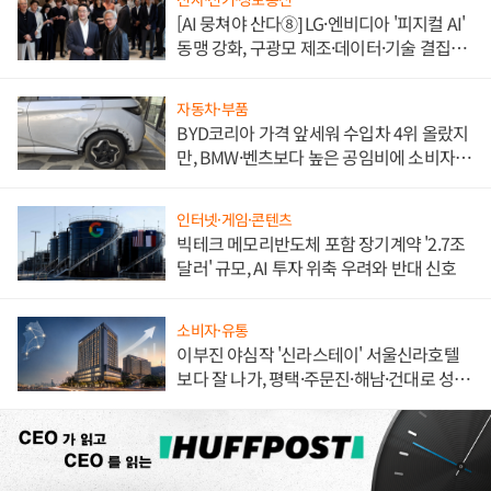
[AI 뭉쳐야 산다⑧] LG·엔비디아 '피지컬 AI'
동맹 강화, 구광모 제조·데이터·기술 결집
해 종합 로보틱스 기업으로
자동차·부품
BYD코리아 가격 앞세워 수입차 4위 올랐지
만, BMW·벤츠보다 높은 공임비에 소비자
불만 폭발
인터넷·게임·콘텐츠
빅테크 메모리반도체 포함 장기계약 '2.7조
달러' 규모, AI 투자 위축 우려와 반대 신호
소비자·유통
이부진 야심작 '신라스테이' 서울신라호텔
보다 잘 나가, 평택·주문진·해남·건대로 성
장판 더 넓힌다