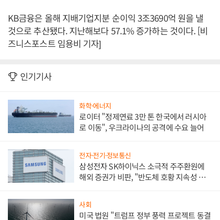
KB금융은 올해 지배기업지분 순이익 3조3690억 원을 낼
것으로 추산됐다. 지난해보다 57.1% 증가하는 것이다. [비
즈니스포스트 임용비 기자]
인기기사
화학·에너지
로이터 "정제연료 3만 톤 한국에서 러시아
로 이동", 우크라이나의 공격에 수요 늘어
전자·전기·정보통신
삼성전자 SK하이닉스 소극적 주주환원에
해외 증권가 비판, "반도체 호황 지속성 의
문"
사회
미국 법원 "트럼프 정부 풍력 프로젝트 동결