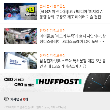
전자·전기·정보통신
[AI 뭉쳐야 산다⑧] LG·엔비디아 '피지컬 AI'
동맹 강화, 구광모 제조·데이터·기술 결집
해 종합 로보틱스 기업으로
전자·전기·정보통신
아이폰18 '메모리 부족'에 출시 지연되나, 삼
성디스플레이 LG디스플레이 LG이노텍 '탈
애플' 수익 다각화 속도
전자·전기·정보통신
삼성전자 넷리스트와 특허분쟁 매듭, 5년 동
안 최대 1.3조 라이선스비 지급
기사댓글
0
개
200자까지 쓰실 수 있습니다. (현재 0 byte / 최대 400byte)