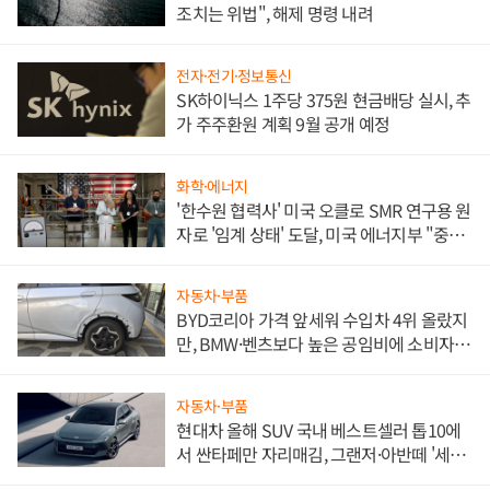
조치는 위법", 해제 명령 내려
전자·전기·정보통신
SK하이닉스 1주당 375원 현금배당 실시, 추
가 주주환원 계획 9월 공개 예정
화학·에너지
'한수원 협력사' 미국 오클로 SMR 연구용 원
자로 '임계 상태' 도달, 미국 에너지부 "중요
한 이정표"
자동차·부품
BYD코리아 가격 앞세워 수입차 4위 올랐지
만, BMW·벤츠보다 높은 공임비에 소비자
불만 폭발
자동차·부품
현대차 올해 SUV 국내 베스트셀러 톱10에
서 싼타페만 자리매김, 그랜저·아반떼 '세단
쌍끌이'로 내수 방어