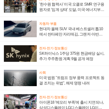
'한수원 협력사' 미국 오클로 SMR 연구용
원자로 '임계 상태' 도달, 미국 에너지부
"중요한 이정표"
자동차·부품
현대차 올해 SUV 국내 베스트셀러 톱10
에서 싼타페만 자리매김, 그랜저·아반떼
'세단 쌍끌이'로 내수 방어
전자·전기·정보통신
SK하이닉스 1주당 375원 현금배당 실시,
추가 주주환원 계획 9월 공개 예정
사회
미국 법원 "트럼프 정부 풍력 프로젝트 동
결 조치는 위법", 해제 명령 내려
전자·전기·정보통신
아이폰18 '메모리 부족'에 출시 지연되나,
삼성디스플레이 LG디스플레이 LG이노