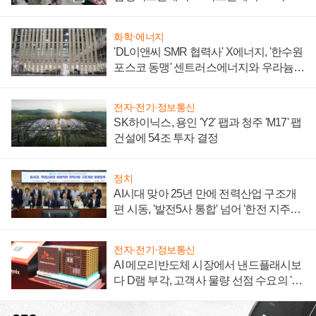
텍 '탈애플' 수익 다각화 속도
화학·에너지
'DL이앤씨 SMR 협력사' X에너지, '한수원
포스코 동맹' 센트러스에너지와 우라늄
계약 체결
전자·전기·정보통신
SK하이닉스, 용인 'Y2' 팹과 청주 'M17' 팹
건설에 54조 투자 결정
정치
AI시대 맞아 25년 만에 전력산업 구조개
편 시동, '발전5사 통합' 넘어 '한전 지주사'
재편론도
전자·전기·정보통신
AI 메모리반도체 시장에서 낸드플래시보
다 D램 부각, 고객사 물량 선점 수요의 '우
선순위'