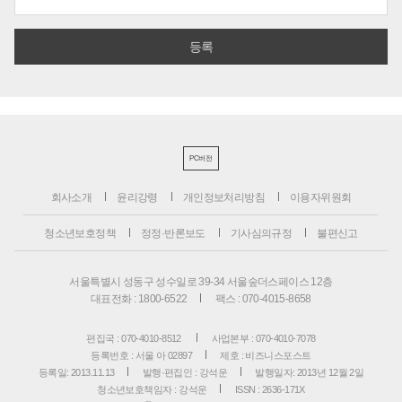
PC버전
회사소개
윤리강령
개인정보처리방침
이용자위원회
청소년보호정책
정정·반론보도
기사심의규정
불편신고
서울특별시 성동구 성수일로 39-34 서울숲더스페이스 12층
대표전화 : 1800-6522
팩스 : 070-4015-8658
편집국 : 070-4010-8512
사업본부 : 070-4010-7078
등록번호 : 서울 아 02897
제호 : 비즈니스포스트
등록일: 2013.11.13
발행·편집인 : 강석운
발행일자: 2013년 12월 2일
청소년보호책임자 : 강석운
ISSN : 2636-171X