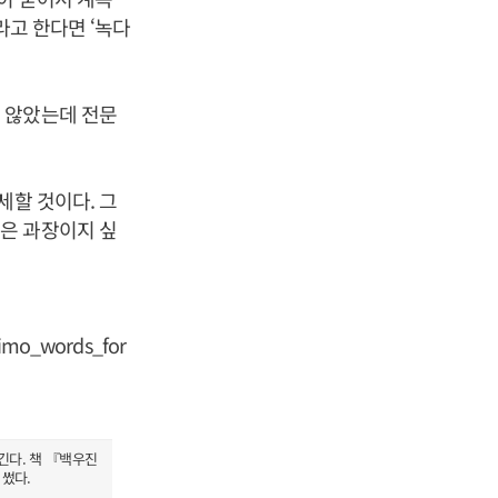
라고 한다면 ‘녹다
 않았는데 전문
세할 것이다. 그
은 과장이지 싶
skimo_words_for
긴다. 책 『백우진
썼다.