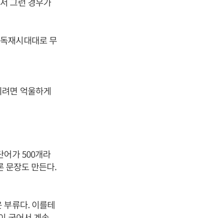
서 그런 경우가
 독재시대대로 무
이려면 억울하게
단어가 500개라
론 문장도 만든다.
 부류다. 이를테
이 굳어서 계속