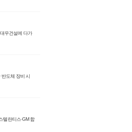
·대우건설에 다가
 반도체 장비 시
 스텔란티스·GM 합