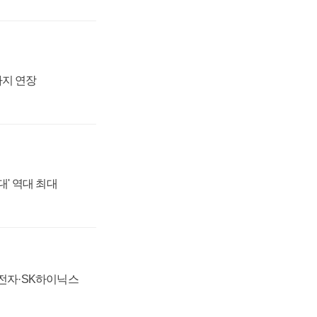
까지 연장
대' 역대 최대
성전자·SK하이닉스