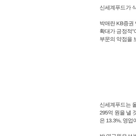
신세계푸드가 식
박애란 KB증권
확대가 긍정적”
부문의 약점을 
신세계푸드는 올해
295억 원을 낼
은 13.3%, 영