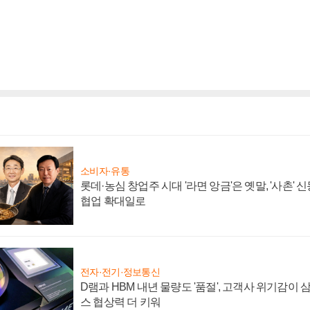
소비자·유통
롯데·농심 창업주 시대 '라면 앙금'은 옛말, '사촌'
협업 확대일로
전자·전기·정보통신
D램과 HBM 내년 물량도 '품절', 고객사 위기감이
스 협상력 더 키워