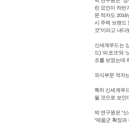
박 연구원은 “
린 요인이 하반
문 적자도 201
시 주력 브랜드
것”이라고 내다
신세계푸드는 상
드) ‘피코크’와
조를 보였는데 
외식부문 적자는 
특히 신세계푸드
될 것으로 보인다
박 연구원은 “
“제품군 확장과