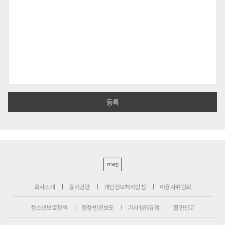
PC버전
회사소개
윤리강령
개인정보처리방침
이용자위원회
청소년보호정책
정정·반론보도
기사심의규정
불편신고