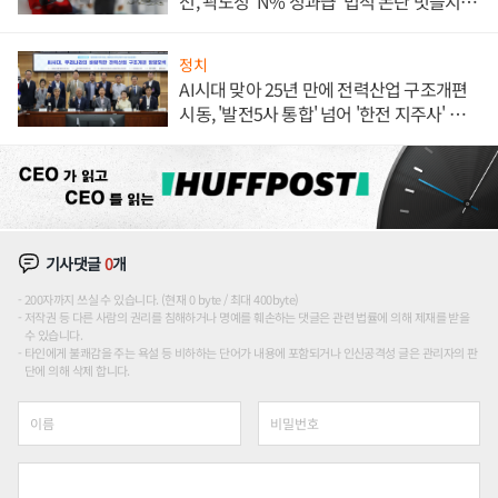
선, 곽노정 'N% 성과급' 법적 논란 벗을지 주
목
정치
AI시대 맞아 25년 만에 전력산업 구조개편
시동, '발전5사 통합' 넘어 '한전 지주사' 재편
론도
기사댓글
0
개
200자까지 쓰실 수 있습니다. (현재 0 byte / 최대 400byte)
저작권 등 다른 사람의 권리를 침해하거나 명예를 훼손하는 댓글은 관련 법률에 의해 제재를 받을
수 있습니다.
타인에게 불쾌감을 주는 욕설 등 비하하는 단어가 내용에 포함되거나 인신공격성 글은 관리자의 판
단에 의해 삭제 합니다.