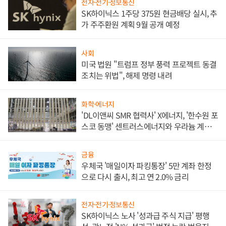
전자·전기·정보통신
SK하이닉스 1주당 375원 현금배당 실시, 추
가 주주환원 계획 9월 공개 예정
사회
미국 법원 "트럼프 정부 풍력 프로젝트 동결
조치는 위법", 해제 명령 내려
화학·에너지
'DL이앤씨 SMR 협력사' X에너지, '한수원 포
스코 동맹' 센트러스에너지와 우라늄 계약
체결
금융
우체국 '매일이자 파킹통장' 5만 계좌 한정
으로 다시 출시, 최고 연 2.0% 금리
전자·전기·정보통신
SK하이닉스 노사 '성과급 주식 지급' 평행