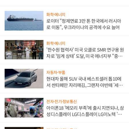
화학·에너지
로이터 "정제연료 3만 톤 한국에서 러시아
로 이동", 우크라이나의 공격에 수요 늘어
화학·에너지
'한수원 협력사' 미국 오클로 SMR 연구용 원
자로 '임계 상태' 도달, 미국 에너지부 "중요
한 이정표"
자동차·부품
현대차 올해 SUV 국내 베스트셀러 톱10에
서 싼타페만 자리매김, 그랜저·아반떼 '세단
쌍끌이'로 내수 방어
전자·전기·정보통신
아이폰18 '메모리 부족'에 출시 지연되나, 삼
성디스플레이 LG디스플레이 LG이노텍 '탈
애플' 수익 다각화 속도