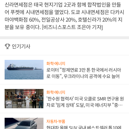
신라면세점은 태국 현지기업 2곳과 함께 합작법인을 만들
어 푸켓에 시내면세점을 열었다. 도쿄 시내면세점은 다카시
마야백화점 60%, 전일공상사 20%, 호텔신라가 20%의 지
분을 보유 중이다. [비즈니스포스트 조은아 기자]
인기기사
화학·에너지
로이터 "정제연료 3만 톤 한국에서 러시아
로 이동", 우크라이나의 공격에 수요 늘어
화학·에너지
'한수원 협력사' 미국 오클로 SMR 연구용 원
자로 '임계 상태' 도달, 미국 에너지부 "중요
한 이정표"
자동차·부품
현대차 올해 SUV 국내 베스트셀러 톱10에