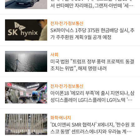
서 싼타페만 자리매김, 그랜저·아반떼 '세단
쌍끌이'로 내수 방어
전자·전기·정보통신
SK하이닉스 1주당 375원 현금배당 실시, 추
가 주주환원 계획 9월 공개 예정
사회
미국 법원 "트럼프 정부 풍력 프로젝트 동결
조치는 위법", 해제 명령 내려
전자·전기·정보통신
아이폰18 '메모리 부족'에 출시 지연되나, 삼
성디스플레이 LG디스플레이 LG이노텍 '탈
애플' 수익 다각화 속도
화학·에너지
'DL이앤씨 SMR 협력사' X에너지, '한수원 포
스코 동맹' 센트러스에너지와 우라늄 계약
체결