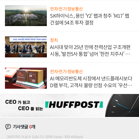
전자·전기·정보통신
SK하이닉스, 용인 'Y2' 팹과 청주 'M17' 팹
건설에 54조 투자 결정
정치
AI시대 맞아 25년 만에 전력산업 구조개편
시동, '발전5사 통합' 넘어 '한전 지주사' 재편
론도
전자·전기·정보통신
AI 메모리반도체 시장에서 낸드플래시보다
D램 부각, 고객사 물량 선점 수요의 '우선순
위'
기사댓글
0
개
200자까지 쓰실 수 있습니다. (현재 0 byte / 최대 400byte)