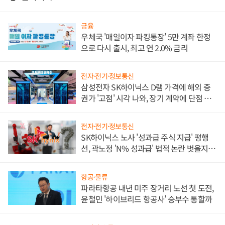
금융
우체국 '매일이자 파킹통장' 5만 계좌 한정
으로 다시 출시, 최고 연 2.0% 금리
전자·전기·정보통신
삼성전자 SK하이닉스 D램 가격에 해외 증
권가 '고점' 시각 나와, 장기 계약에 단점 부
각
전자·전기·정보통신
SK하이닉스 노사 '성과급 주식 지급' 평행
선, 곽노정 'N% 성과급' 법적 논란 벗을지 주
목
항공·물류
파라타항공 내년 미주 장거리 노선 첫 도전,
윤철민 '하이브리드 항공사' 승부수 통할까