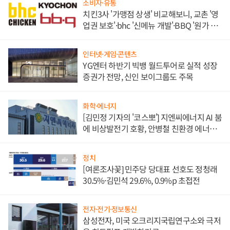
소비자·유통
치킨3사 '가맹점 상생' 비교해보니, 교촌 '영
업권 보호'·bhc '신메뉴 개발'·BBQ '원가 부
담'
인터넷·게임·콘텐츠
YG엔터 하반기 빅뱅 월드투어로 실적 성장
증권가 전망, 신인 보이그룹도 주목
화학·에너지
[김민정 기자의 '코스뽀'] 지엔씨에너지 AI 붐
에 비상발전기 호황, 안병철 친환경 에너지
발전전문기업 향한다
정치
[여론조사꽃] 민주당 당대표 선호도 정청래
30.5%·김민석 29.6%, 0.9%p 초접전
전자·전기·정보통신
삼성전자, 미국 오크리지국립연구소와 극저