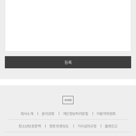
PC버전
회사소개
윤리강령
개인정보처리방침
이용자위원회
청소년보호정책
정정·반론보도
기사심의규정
불편신고