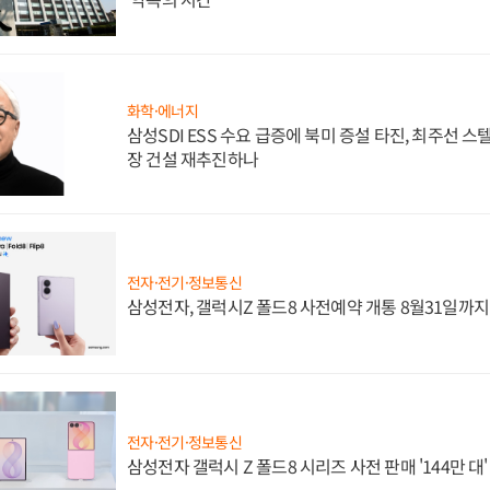
화학·에너지
삼성SDI ESS 수요 급증에 북미 증설 타진, 최주선 
장 건설 재추진하나
전자·전기·정보통신
삼성전자, 갤럭시Z 폴드8 사전예약 개통 8월31일까
전자·전기·정보통신
삼성전자 갤럭시 Z 폴드8 시리즈 사전 판매 '144만 대