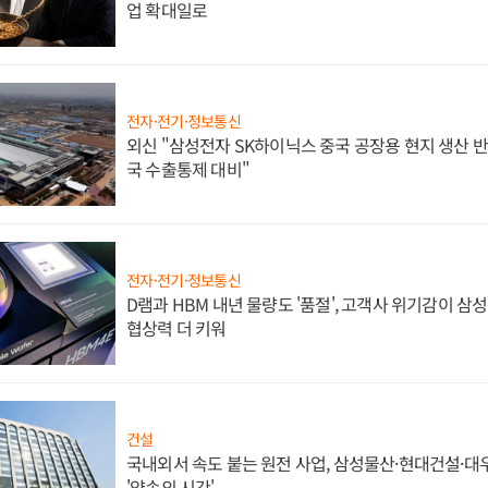
업 확대일로
전자·전기·정보통신
외신 "삼성전자 SK하이닉스 중국 공장용 현지 생산 반
국 수출통제 대비"
전자·전기·정보통신
D램과 HBM 내년 물량도 '품절', 고객사 위기감이 삼
협상력 더 키워
건설
국내외서 속도 붙는 원전 사업, 삼성물산·현대건설·
'약속의 시간'