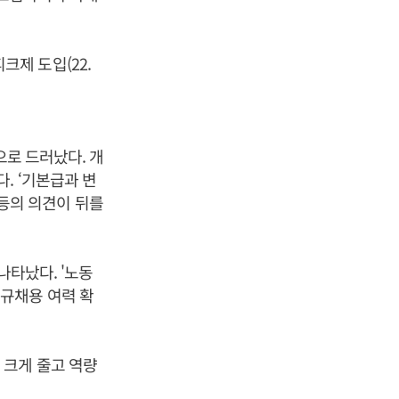
피크제 도입(22.
으로 드러났다. 개
. ‘기본급과 변
’등의 의견이 뒤를
나타났다. '노동
'신규채용 여력 확
 크게 줄고 역량