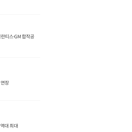
스텔란티스·GM 합작공
지 연장
' 역대 최대