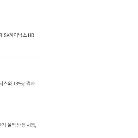
자·SK하이닉스 HB
닉스와 13%p 격차
반기 실적 반등 시동,