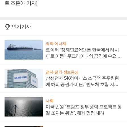
트 조은아 기자]
인기기사
화학·에너지
로이터 "정제연료 3만 톤 한국에서 러시
아로 이동", 우크라이나의 공격에 수요 늘
어
전자·전기·정보통신
삼성전자 SK하이닉스 소극적 주주환원
에 해외 증권가 비판, "반도체 호황 지속
성 의문"
사회
미국 법원 "트럼프 정부 풍력 프로젝트 동
결 조치는 위법", 해제 명령 내려