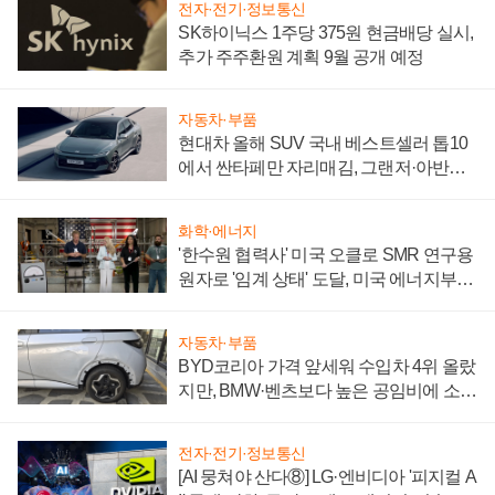
전자·전기·정보통신
SK하이닉스 1주당 375원 현금배당 실시,
추가 주주환원 계획 9월 공개 예정
자동차·부품
현대차 올해 SUV 국내 베스트셀러 톱10
에서 싼타페만 자리매김, 그랜저·아반떼
'세단 쌍끌이'로 내수 방어
화학·에너지
'한수원 협력사' 미국 오클로 SMR 연구용
원자로 '임계 상태' 도달, 미국 에너지부
"중요한 이정표"
자동차·부품
BYD코리아 가격 앞세워 수입차 4위 올랐
지만, BMW·벤츠보다 높은 공임비에 소비
자 불만 폭발
전자·전기·정보통신
[AI 뭉쳐야 산다⑧] LG·엔비디아 '피지컬 A