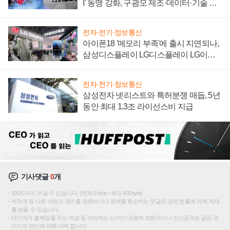
I' 동맹 강화, 구광모 제조·데이터·기술 결
집해 종합 로보틱스 기업으로
전자·전기·정보통신
아이폰18 '메모리 부족'에 출시 지연되나,
삼성디스플레이 LG디스플레이 LG이노
텍 '탈애플' 수익 다각화 속도
전자·전기·정보통신
삼성전자 넷리스트와 특허분쟁 매듭, 5년
동안 최대 1.3조 라이선스비 지급
기사댓글
0
개
200자까지 쓰실 수 있습니다. (현재 0 byte / 최대 400byte)
저작권 등 다른 사람의 권리를 침해하거나 명예를 훼손하는 댓글은 관련 법률에 의해 제재
를 받을 수 있습니다.
타인에게 불쾌감을 주는 욕설 등 비하하는 단어가 내용에 포함되거나 인신공격성 글은 관
리자의 판단에 의해 삭제 합니다.