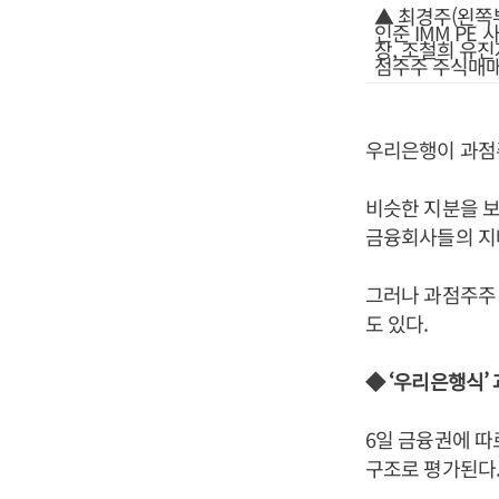
▲ 최경주(왼쪽
인준 IMM PE
장, 조철희 유
점주주 주식매매
우리은행이 과점
비슷한 지분을 
금융회사들의 지배
그러나 과점주주 
도 있다.
◆ ‘우리은행식’
6일 금융권에 
구조로 평가된다