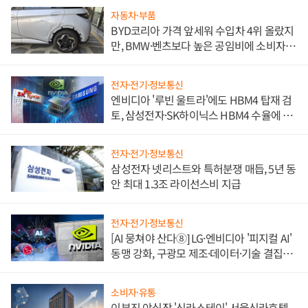
자동차·부품
BYD코리아 가격 앞세워 수입차 4위 올랐지
만, BMW·벤츠보다 높은 공임비에 소비자
불만 폭발
전자·전기·정보통신
엔비디아 '루빈 울트라'에도 HBM4 탑재 검
토, 삼성전자·SK하이닉스 HBM4 수율에 주
도권 갈린다
전자·전기·정보통신
삼성전자 넷리스트와 특허분쟁 매듭, 5년 동
안 최대 1.3조 라이선스비 지급
전자·전기·정보통신
[AI 뭉쳐야 산다⑧] LG·엔비디아 '피지컬 AI'
동맹 강화, 구광모 제조·데이터·기술 결집
해 종합 로보틱스 기업으로
소비자·유통
이부진 야심작 '신라스테이' 서울신라호텔