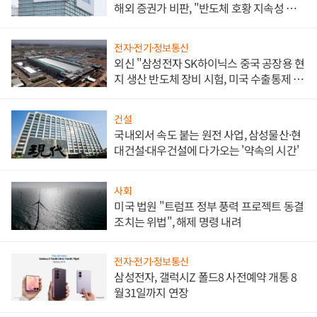
해외 증권가 비판, "반도체 호황 지속성 의
문"
전자·전기·정보통신
외신 "삼성전자 SK하이닉스 중국 공장용 현
지 생산 반도체 장비 시험, 미국 수출통제 대
비"
건설
국내외서 속도 붙는 원전 사업, 삼성물산·현
대건설·대우건설에 다가오는 '약속의 시간'
사회
미국 법원 "트럼프 정부 풍력 프로젝트 동결
조치는 위법", 해제 명령 내려
전자·전기·정보통신
삼성전자, 갤럭시Z 폴드8 사전예약 개통 8
월31일까지 연장