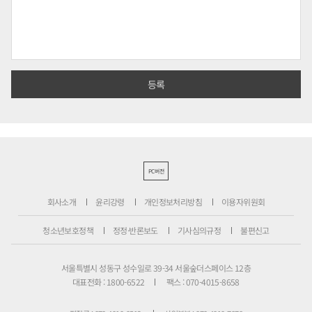
PC버전
회사소개
윤리강령
개인정보처리방침
이용자위원회
청소년보호정책
정정·반론보도
기사심의규정
불편신고
서울특별시 성동구 성수일로 39-34 서울숲더스페이스 12층
대표전화 : 1800-6522
팩스 : 070-4015-8658