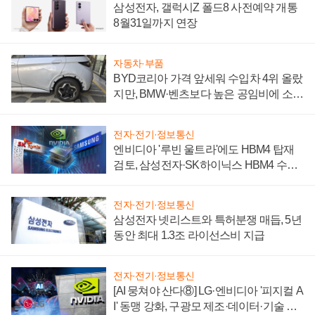
삼성전자, 갤럭시Z 폴드8 사전예약 개통
8월31일까지 연장
자동차·부품
BYD코리아 가격 앞세워 수입차 4위 올랐
지만, BMW·벤츠보다 높은 공임비에 소비
자 불만 폭발
전자·전기·정보통신
엔비디아 '루빈 울트라'에도 HBM4 탑재
검토, 삼성전자·SK하이닉스 HBM4 수율
에 주도권 갈린다
전자·전기·정보통신
삼성전자 넷리스트와 특허분쟁 매듭, 5년
동안 최대 1.3조 라이선스비 지급
전자·전기·정보통신
[AI 뭉쳐야 산다⑧] LG·엔비디아 '피지컬 A
I' 동맹 강화, 구광모 제조·데이터·기술 결