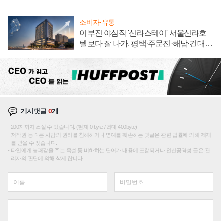
집해 종합 로보틱스 기업으로
소비자·유통
이부진 야심작 '신라스테이' 서울신라호
텔보다 잘 나가, 평택·주문진·해남·건대로
성장판 더 넓힌다
기사댓글
0
개
200자까지 쓰실 수 있습니다. (현재 0 byte / 최대 400byte)
저작권 등 다른 사람의 권리를 침해하거나 명예를 훼손하는 댓글은 관련 법률에 의해 제재
를 받을 수 있습니다.
타인에게 불쾌감을 주는 욕설 등 비하하는 단어가 내용에 포함되거나 인신공격성 글은 관
리자의 판단에 의해 삭제 합니다.