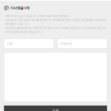
기사댓글
0
개
200자까지 쓰실 수 있습니다. (현재 0 byte / 최대 400byte)
저작권 등 다른 사람의 권리를 침해하거나 명예를 훼손하는 댓글은 관련 법률에 의해 제재
를 받을 수 있습니다.
타인에게 불쾌감을 주는 욕설 등 비하하는 단어가 내용에 포함되거나 인신공격성 글은 관
리자의 판단에 의해 삭제 합니다.