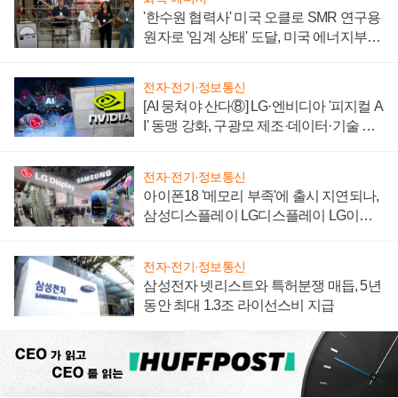
'한수원 협력사' 미국 오클로 SMR 연구용
원자로 '임계 상태' 도달, 미국 에너지부
"중요한 이정표"
전자·전기·정보통신
[AI 뭉쳐야 산다⑧] LG·엔비디아 '피지컬 A
I' 동맹 강화, 구광모 제조·데이터·기술 결
집해 종합 로보틱스 기업으로
전자·전기·정보통신
아이폰18 '메모리 부족'에 출시 지연되나,
삼성디스플레이 LG디스플레이 LG이노
텍 '탈애플' 수익 다각화 속도
전자·전기·정보통신
삼성전자 넷리스트와 특허분쟁 매듭, 5년
동안 최대 1.3조 라이선스비 지급