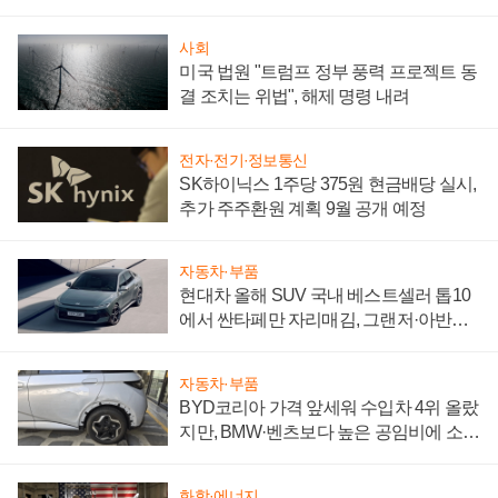
성 의문"
사회
미국 법원 "트럼프 정부 풍력 프로젝트 동
결 조치는 위법", 해제 명령 내려
전자·전기·정보통신
SK하이닉스 1주당 375원 현금배당 실시,
추가 주주환원 계획 9월 공개 예정
자동차·부품
현대차 올해 SUV 국내 베스트셀러 톱10
에서 싼타페만 자리매김, 그랜저·아반떼
'세단 쌍끌이'로 내수 방어
자동차·부품
BYD코리아 가격 앞세워 수입차 4위 올랐
지만, BMW·벤츠보다 높은 공임비에 소비
자 불만 폭발
화학·에너지