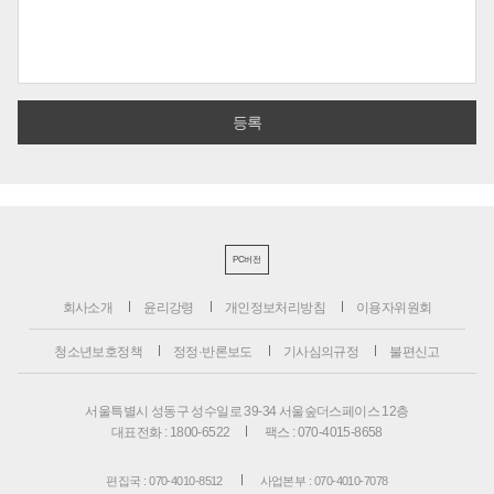
PC버전
회사소개
윤리강령
개인정보처리방침
이용자위원회
청소년보호정책
정정·반론보도
기사심의규정
불편신고
서울특별시 성동구 성수일로 39-34 서울숲더스페이스 12층
대표전화 : 1800-6522
팩스 : 070-4015-8658
편집국 : 070-4010-8512
사업본부 : 070-4010-7078