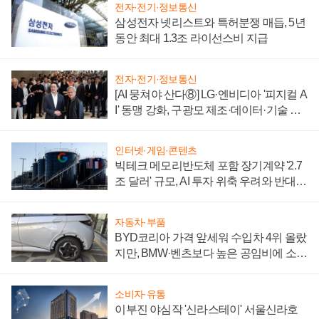
전자·전기·정보통신
삼성전자 넷리스트와 특허분쟁 매듭, 5년
동안 최대 1.3조 라이선스비 지급
전자·전기·정보통신
[AI 뭉쳐야 산다⑧] LG·엔비디아 '피지컬 A
I' 동맹 강화, 구광모 제조·데이터·기술 결
집해 종합 로보틱스 기업으로
인터넷·게임·콘텐츠
빅테크 메모리반도체 포함 장기계약 '2.7
조 달러' 규모, AI 투자 위축 우려와 반대
신호
자동차·부품
BYD코리아 가격 앞세워 수입차 4위 올랐
지만, BMW·벤츠보다 높은 공임비에 소비
자 불만 폭발
소비자·유통
이부진 야심작 '신라스테이' 서울신라호