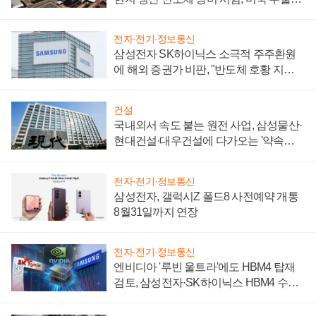
제 대비"
전자·전기·정보통신
삼성전자 SK하이닉스 소극적 주주환원
에 해외 증권가 비판, "반도체 호황 지속
성 의문"
건설
국내외서 속도 붙는 원전 사업, 삼성물산·
현대건설·대우건설에 다가오는 '약속의
시간'
전자·전기·정보통신
삼성전자, 갤럭시Z 폴드8 사전예약 개통
8월31일까지 연장
전자·전기·정보통신
엔비디아 '루빈 울트라'에도 HBM4 탑재
검토, 삼성전자·SK하이닉스 HBM4 수율
에 주도권 갈린다