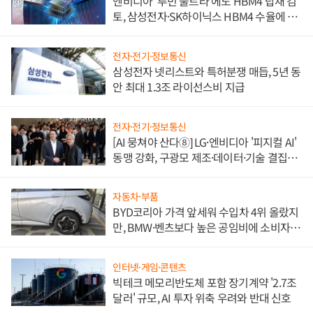
엔비디아 '루빈 울트라'에도 HBM4 탑재 검
토, 삼성전자·SK하이닉스 HBM4 수율에 주
도권 갈린다
전자·전기·정보통신
삼성전자 넷리스트와 특허분쟁 매듭, 5년 동
안 최대 1.3조 라이선스비 지급
전자·전기·정보통신
[AI 뭉쳐야 산다⑧] LG·엔비디아 '피지컬 AI'
동맹 강화, 구광모 제조·데이터·기술 결집
해 종합 로보틱스 기업으로
자동차·부품
BYD코리아 가격 앞세워 수입차 4위 올랐지
만, BMW·벤츠보다 높은 공임비에 소비자
불만 폭발
인터넷·게임·콘텐츠
빅테크 메모리반도체 포함 장기계약 '2.7조
달러' 규모, AI 투자 위축 우려와 반대 신호