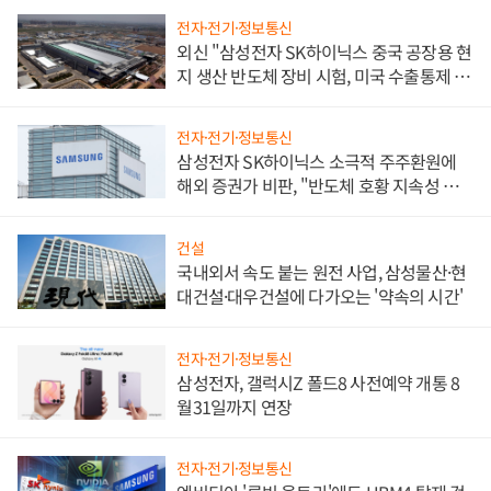
전자·전기·정보통신
외신 "삼성전자 SK하이닉스 중국 공장용 현
지 생산 반도체 장비 시험, 미국 수출통제 대
비"
전자·전기·정보통신
삼성전자 SK하이닉스 소극적 주주환원에
해외 증권가 비판, "반도체 호황 지속성 의
문"
건설
국내외서 속도 붙는 원전 사업, 삼성물산·현
대건설·대우건설에 다가오는 '약속의 시간'
전자·전기·정보통신
삼성전자, 갤럭시Z 폴드8 사전예약 개통 8
월31일까지 연장
전자·전기·정보통신