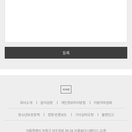
PC버전
회사소개
윤리강령
개인정보처리방침
이용자위원회
청소년보호정책
정정·반론보도
기사심의규정
불편신고
서울특별시 성동구 성수일로 39-34 서울숲더스페이스 12층