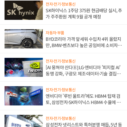
전자·전기·정보통신
SK하이닉스 1주당 375원 현금배당 실시, 추
가 주주환원 계획 9월 공개 예정
자동차·부품
BYD코리아 가격 앞세워 수입차 4위 올랐지
만, BMW·벤츠보다 높은 공임비에 소비자
불만 폭발
전자·전기·정보통신
[AI 뭉쳐야 산다⑧] LG·엔비디아 '피지컬 AI'
동맹 강화, 구광모 제조·데이터·기술 결집
해 종합 로보틱스 기업으로
전자·전기·정보통신
엔비디아 '루빈 울트라'에도 HBM4 탑재 검
토, 삼성전자·SK하이닉스 HBM4 수율에 주
도권 갈린다
전자·전기·정보통신
삼성전자 넷리스트와 특허분쟁 매듭, 5년 동