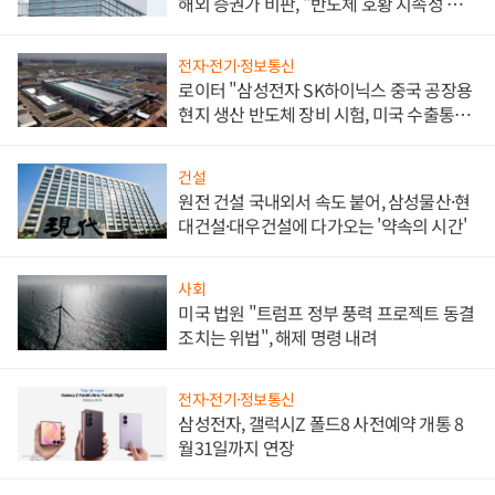
해외 증권가 비판, "반도체 호황 지속성 의
문"
전자·전기·정보통신
로이터 "삼성전자 SK하이닉스 중국 공장용
현지 생산 반도체 장비 시험, 미국 수출통제
대비"
건설
원전 건설 국내외서 속도 붙어, 삼성물산·현
대건설·대우건설에 다가오는 '약속의 시간'
사회
미국 법원 "트럼프 정부 풍력 프로젝트 동결
조치는 위법", 해제 명령 내려
전자·전기·정보통신
삼성전자, 갤럭시Z 폴드8 사전예약 개통 8
월31일까지 연장