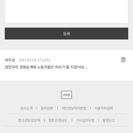
바우섬
2017-05-18 17:29:32
정전무의 경영승계에 노동자들은 허리가 휠 지경이네....
PC버전
회사소개
윤리강령
개인정보처리방침
이용자위원회
청소년보호정책
정정·반론보도
기사심의규정
불편신고