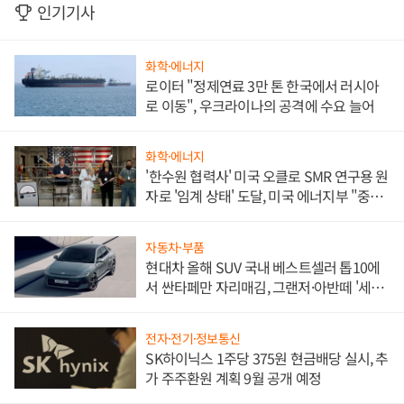
인기기사
화학·에너지
로이터 "정제연료 3만 톤 한국에서 러시아
로 이동", 우크라이나의 공격에 수요 늘어
화학·에너지
'한수원 협력사' 미국 오클로 SMR 연구용 원
자로 '임계 상태' 도달, 미국 에너지부 "중요
한 이정표"
자동차·부품
현대차 올해 SUV 국내 베스트셀러 톱10에
서 싼타페만 자리매김, 그랜저·아반떼 '세단
쌍끌이'로 내수 방어
전자·전기·정보통신
SK하이닉스 1주당 375원 현금배당 실시, 추
가 주주환원 계획 9월 공개 예정