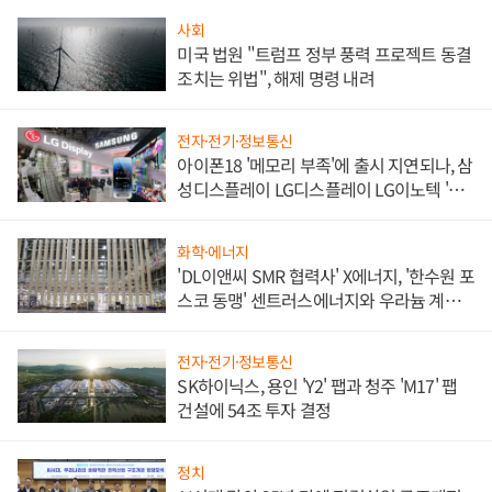
사회
미국 법원 "트럼프 정부 풍력 프로젝트 동결
조치는 위법", 해제 명령 내려
전자·전기·정보통신
아이폰18 '메모리 부족'에 출시 지연되나, 삼
성디스플레이 LG디스플레이 LG이노텍 '탈
애플' 수익 다각화 속도
화학·에너지
'DL이앤씨 SMR 협력사' X에너지, '한수원 포
스코 동맹' 센트러스에너지와 우라늄 계약
체결
전자·전기·정보통신
SK하이닉스, 용인 'Y2' 팹과 청주 'M17' 팹
건설에 54조 투자 결정
정치