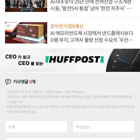
AI시대 맞아 25년 만에 전력산업 구조개편
시동, '발전5사 통합' 넘어 '한전 지주사' 재편
론도
전자·전기·정보통신
AI 메모리반도체 시장에서 낸드플래시보다
D램 부각, 고객사 물량 선점 수요의 '우선순
위'
기사댓글
0
개
200자까지 쓰실 수 있습니다. (현재 0 byte / 최대 400byte)
저작권 등 다른 사람의 권리를 침해하거나 명예를 훼손하는 댓글은 관련 법률에 의해 제재를 받을
수 있습니다.
타인에게 불쾌감을 주는 욕설 등 비하하는 단어가 내용에 포함되거나 인신공격성 글은 관리자의 판
단에 의해 삭제 합니다.