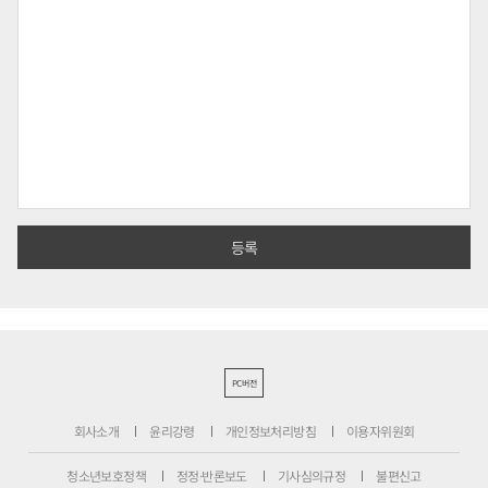
PC버전
회사소개
윤리강령
개인정보처리방침
이용자위원회
청소년보호정책
정정·반론보도
기사심의규정
불편신고