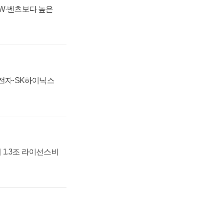
MW·벤츠보다 높은
성전자·SK하이닉스
 1.3조 라이선스비