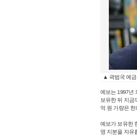
▲ 곽범국 예금
예보는 1997년
보유한 뒤 지금까
억 원 가량은 한
예보가 보유한 한
명 지분을 자유