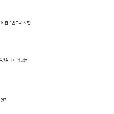
비판, "반도체 호황
대우건설에 다가오는
지 연장