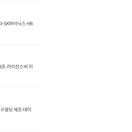
자·SK하이닉스 HB
.3조 라이선스비 지
화, 구광모 제조·데이