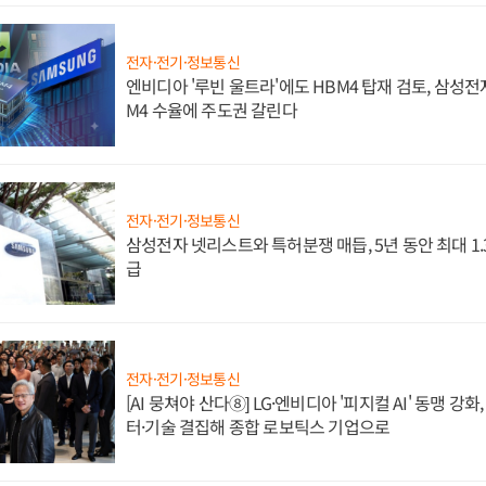
전자·전기·정보통신
엔비디아 '루빈 울트라'에도 HBM4 탑재 검토, 삼성전
M4 수율에 주도권 갈린다
전자·전기·정보통신
삼성전자 넷리스트와 특허분쟁 매듭, 5년 동안 최대 1
급
전자·전기·정보통신
[AI 뭉쳐야 산다⑧] LG·엔비디아 '피지컬 AI' 동맹 강
터·기술 결집해 종합 로보틱스 기업으로