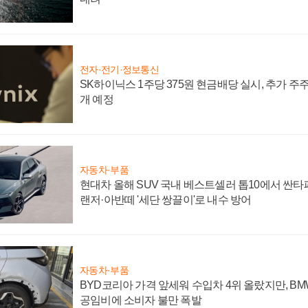
전자·전기·정보통신
SK하이닉스 1주당 375원 현금배당 실시, 추가 주
개 예정
자동차·부품
현대차 올해 SUV 국내 베스트셀러 톱10에서 싼타
랜저·아반떼 '세단 쌍끌이'로 내수 방어
자동차·부품
BYD코리아 가격 앞세워 수입차 4위 올랐지만, B
공임비에 소비자 불만 폭발