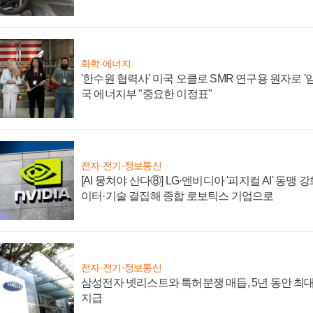
화학·에너지
'한수원 협력사' 미국 오클로 SMR 연구용 원자로 '임
국 에너지부 "중요한 이정표"
전자·전기·정보통신
[AI 뭉쳐야 산다⑧] LG·엔비디아 '피지컬 AI' 동맹 
이터·기술 결집해 종합 로보틱스 기업으로
전자·전기·정보통신
삼성전자 넷리스트와 특허분쟁 매듭, 5년 동안 최대
지급