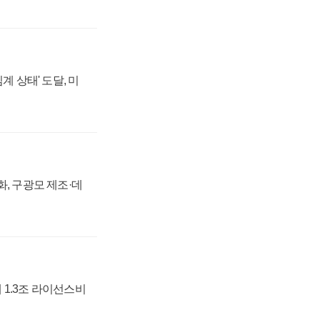
계 상태' 도달, 미
강화, 구광모 제조·데
 1.3조 라이선스비