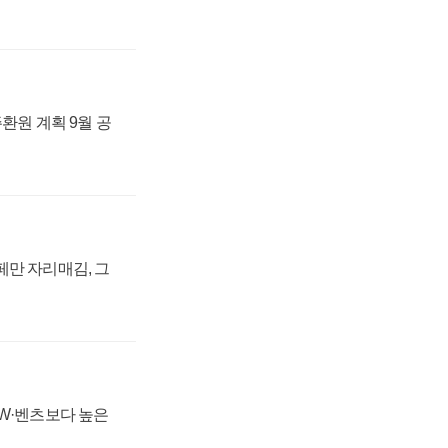
주환원 계획 9월 공
페만 자리매김, 그
MW·벤츠보다 높은