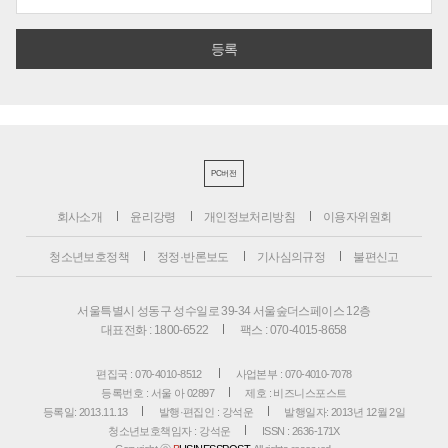
PC버전
회사소개
윤리강령
개인정보처리방침
이용자위원회
청소년보호정책
정정·반론보도
기사심의규정
불편신고
서울특별시 성동구 성수일로 39-34 서울숲더스페이스 12층
대표전화 : 1800-6522
팩스 : 070-4015-8658
편집국 : 070-4010-8512
사업본부 : 070-4010-7078
등록번호 : 서울 아 02897
제호 : 비즈니스포스트
등록일: 2013.11.13
발행·편집인 : 강석운
발행일자: 2013년 12월 2일
청소년보호책임자 : 강석운
ISSN : 2636-171X