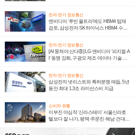
자 불만 폭발
전자·전기·정보통신
엔비디아 '루빈 울트라'에도 HBM4 탑재
검토, 삼성전자·SK하이닉스 HBM4 수율
에 주도권 갈린다
전자·전기·정보통신
[AI 뭉쳐야 산다⑧] LG·엔비디아 '피지컬 A
I' 동맹 강화, 구광모 제조·데이터·기술 결
집해 종합 로보틱스 기업으로
전자·전기·정보통신
삼성전자 넷리스트와 특허분쟁 매듭, 5년
동안 최대 1.3조 라이선스비 지급
소비자·유통
이부진 야심작 '신라스테이' 서울신라호
텔보다 잘 나가, 평택·주문진·해남·건대로
성장판 더 넓힌다