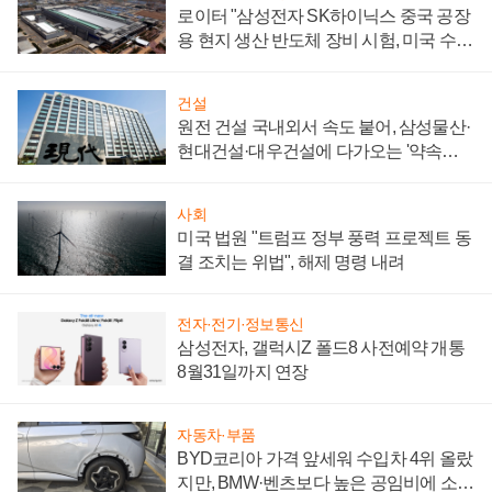
로이터 "삼성전자 SK하이닉스 중국 공장
용 현지 생산 반도체 장비 시험, 미국 수출
통제 대비"
건설
원전 건설 국내외서 속도 붙어, 삼성물산·
현대건설·대우건설에 다가오는 '약속의
시간'
사회
미국 법원 "트럼프 정부 풍력 프로젝트 동
결 조치는 위법", 해제 명령 내려
전자·전기·정보통신
삼성전자, 갤럭시Z 폴드8 사전예약 개통
8월31일까지 연장
자동차·부품
BYD코리아 가격 앞세워 수입차 4위 올랐
지만, BMW·벤츠보다 높은 공임비에 소비