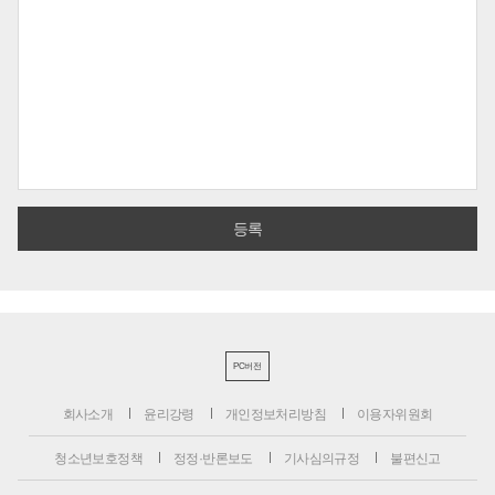
PC버전
회사소개
윤리강령
개인정보처리방침
이용자위원회
청소년보호정책
정정·반론보도
기사심의규정
불편신고