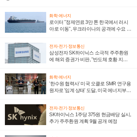
화학·에너지
로이터 "정제연료 3만 톤 한국에서 러시
아로 이동", 우크라이나의 공격에 수요 늘
어
전자·전기·정보통신
삼성전자 SK하이닉스 소극적 주주환원
에 해외 증권가 비판, "반도체 호황 지속
성 의문"
화학·에너지
'한수원 협력사' 미국 오클로 SMR 연구용
원자로 '임계 상태' 도달, 미국 에너지부
"중요한 이정표"
전자·전기·정보통신
SK하이닉스 1주당 375원 현금배당 실시,
추가 주주환원 계획 9월 공개 예정