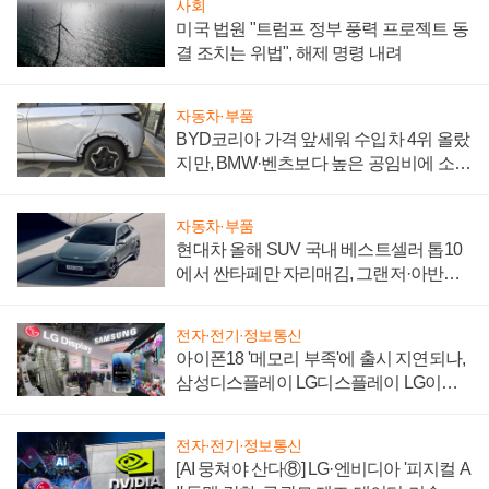
사회
미국 법원 "트럼프 정부 풍력 프로젝트 동
결 조치는 위법", 해제 명령 내려
자동차·부품
BYD코리아 가격 앞세워 수입차 4위 올랐
지만, BMW·벤츠보다 높은 공임비에 소비
자 불만 폭발
자동차·부품
현대차 올해 SUV 국내 베스트셀러 톱10
에서 싼타페만 자리매김, 그랜저·아반떼
'세단 쌍끌이'로 내수 방어
전자·전기·정보통신
아이폰18 '메모리 부족'에 출시 지연되나,
삼성디스플레이 LG디스플레이 LG이노
텍 '탈애플' 수익 다각화 속도
전자·전기·정보통신
[AI 뭉쳐야 산다⑧] LG·엔비디아 '피지컬 A