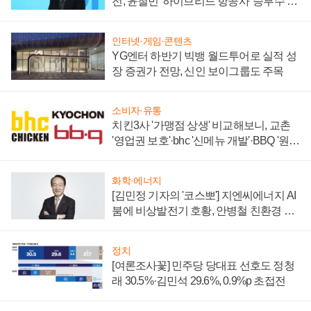
전, 윤철민 '하이브리드 항공사' 승부수 통
할까
인터넷·게임·콘텐츠
YG엔터 하반기 빅뱅 월드투어로 실적 성
장 증권가 전망, 신인 보이그룹도 주목
소비자·유통
치킨3사 '가맹점 상생' 비교해보니, 교촌
'영업권 보호'·bhc '신메뉴 개발'·BBQ '원가
부담'
화학·에너지
[김민정 기자의 '코스뽀'] 지엔씨에너지 AI
붐에 비상발전기 호황, 안병철 친환경 에
너지 발전전문기업 향한다
정치
[여론조사꽃] 민주당 당대표 선호도 정청
래 30.5%·김민석 29.6%, 0.9%p 초접전