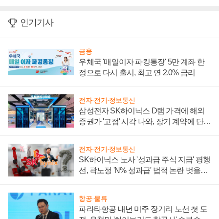
인기기사
금융
우체국 '매일이자 파킹통장' 5만 계좌 한
정으로 다시 출시, 최고 연 2.0% 금리
전자·전기·정보통신
삼성전자 SK하이닉스 D램 가격에 해외
증권가 '고점' 시각 나와, 장기 계약에 단점
부각
전자·전기·정보통신
SK하이닉스 노사 '성과급 주식 지급' 평행
선, 곽노정 'N% 성과급' 법적 논란 벗을지
주목
항공·물류
파라타항공 내년 미주 장거리 노선 첫 도